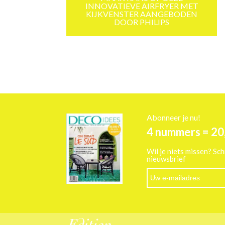
INNOVATIEVE AIRFRYER MET
KIJKVENSTER AANGEBODEN
DOOR PHILIPS
Abonneer je nu!
4 nummers = 20
Wil je niets missen? Sch
nieuwsbrief