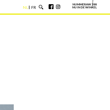
NUMMERAW 288
NL
FR
NU IN DE WINKEL
NL
FR