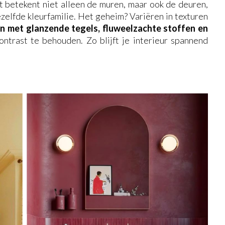
it betekent niet alleen de muren, maar ook de deuren,
zelfde kleurfamilie. Het geheim? Variëren in texturen
 met glanzende tegels, fluweelzachte stoffen en
ntrast te behouden. Zo blijft je interieur spannend