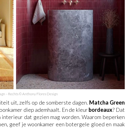
vagn – Rechts © Anthony Flores Design
iteit uit, zelfs op de somberste dagen.
Matcha Green
 woonkamer diep ademhaalt. En de kleur
bordeaux
? Dat
een interieur dat gezien mag worden. Waarom beperken
roen, geef je woonkamer een botergele gloed en maak