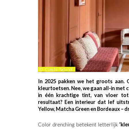
©
Camille Pailleret
In 2025 pakken we het groots aan. G
kleurtoetsen. Nee, we gaan all-in met 
in één krachtige tint, van vloer to
resultaat? Een interieur dat lef uitst
Yellow, Matcha Green en Bordeaux – dri
Color drenching betekent letterlijk
‘kle