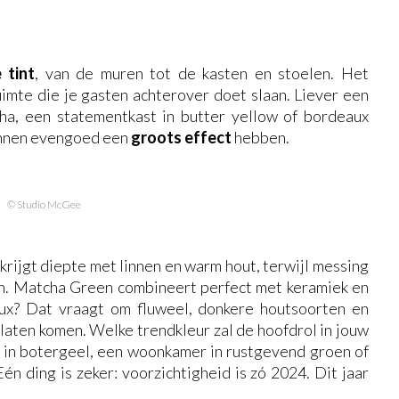
 tint
, van de muren tot de kasten en stoelen. Het
imte die je gasten achterover doet slaan. Liever een
ha, een statementkast in butter yellow of bordeaux
nnen evengoed een
groots effect
hebben.
© Studio McGee
 krijgt diepte met linnen en warm hout, terwijl messing
n. Matcha Green combineert perfect met keramiek en
aux? Dat vraagt om fluweel, donkere houtsoorten en
 laten komen. Welke trendkleur zal de hoofdrol in jouw
n in botergeel, een woonkamer in rustgevend groen of
n ding is zeker: voorzichtigheid is zó 2024. Dit jaar