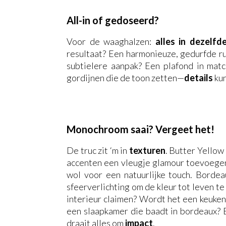
All-in of gedoseerd?
Voor de waaghalzen:
alles in dezelfde
resultaat? Een harmonieuze, gedurfde ru
subtielere aanpak? Een plafond in matc
gordijnen die de toon zetten—
details
ku
Monochroom saai? Vergeet het!
De truc zit ‘m in
texturen
. Butter Yellow
accenten een vleugje glamour toevoege
wol voor een natuurlijke touch. Borde
sfeerverlichting om de kleur tot leven te
interieur claimen? Wordt het een keuke
een slaapkamer die baadt in bordeaux? Eé
draait alles om
impact
.