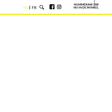
NUMMERAW 288
NL
FR
NU IN DE WINKEL
NL
FR