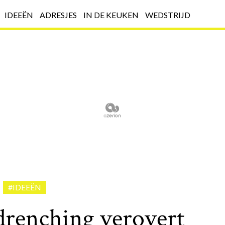
IDEEËN
ADRESJES
IN DE KEUKEN
WEDSTRIJD
#IDEEËN
drenching verovert