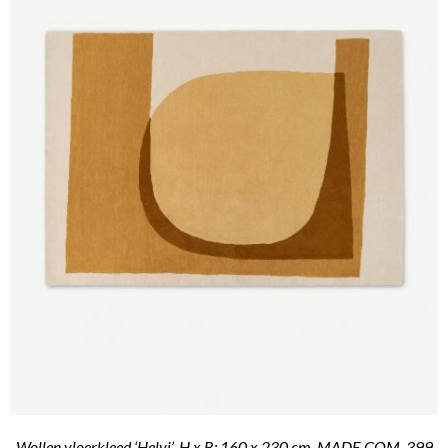
Wollen vloerkleed ‘Helvi’. H x B: 160 x 230 cm. MADE.COM. 399