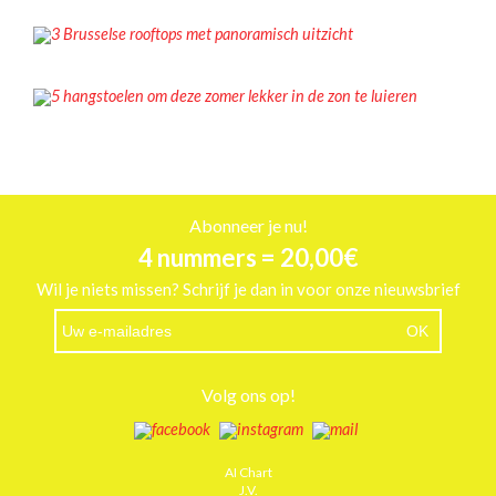
3 Brusselse rooftops met panoramisch uitzicht
INSPIRATIE
5 hangstoelen om deze zomer lekker in de zon te luieren
Abonneer je nu!
4 nummers = 20,00€
Wil je niets missen? Schrijf je dan in voor onze nieuwsbrief
Volg ons op!
AI Chart
J.V.