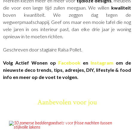
Merken kiezen meer en meer voor
tijdloze designs
, meubels
die voor een lange tijd zullen meegaan. We willen
kwaliteit
boven kwantiteit. We zeggen dag tegen de
wegwerpmaatschappij. Geef ons maar een mooie tafel die nog
vele jaren in ons interieur past, dan elke drie jaar je woning
opnieuw in te moeten richten.
Geschreven door stagiaire Raïsa Pollet.
Volg Actief Wonen op
Facebook
en
Instagram
om de
nieuwste deco trends, tips, adresjes, DIY, lifestyle & food
info en meer op de voet te volgen.
Aanbevolen voor jou
INSPIRATIE
10 zomerse beddengoedsets voor frisse nachten tussen stijlvolle
lakens
ADRESJES