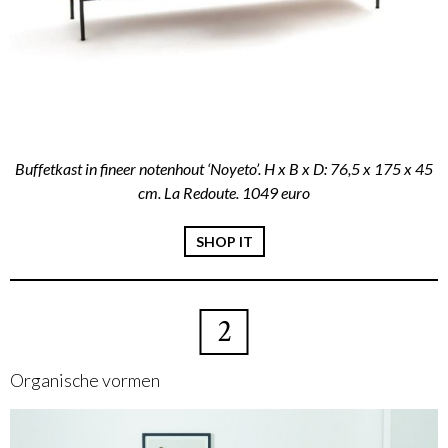
Buffetkast in fineer notenhout ‘Noyeto’. H x B x D: 76,5 x 175 x 45
cm. La Redoute. 1049 euro
SHOP IT
2
Organische vormen