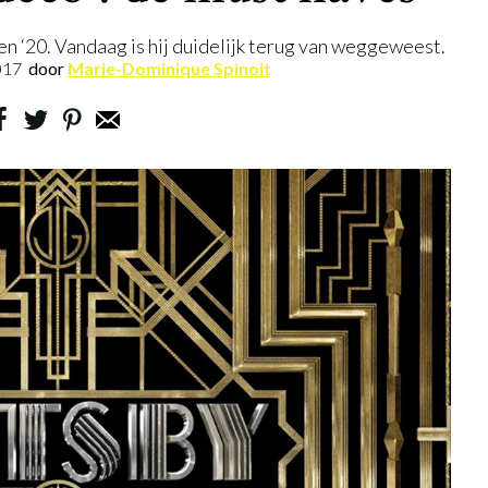
ren ‘20. Vandaag is hij duidelijk terug van weggeweest.
017
door
Marie-Dominique Spinoit