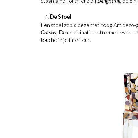
Staanlamp Torchière bij
Delightfull
, 88,5 x
De Stoel
Een stoel zoals deze met hoog Art deco-g
Gatsby
. De combinatie retro-motieven en
touche in je interieur.