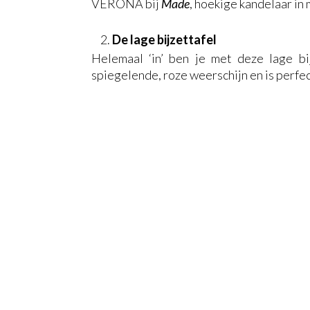
VERONA bij
Made
, hoekige kandelaar in
De lage bijzettafel
Helemaal ‘in’ ben je met deze lage bi
spiegelende, roze weerschijn en is perfec