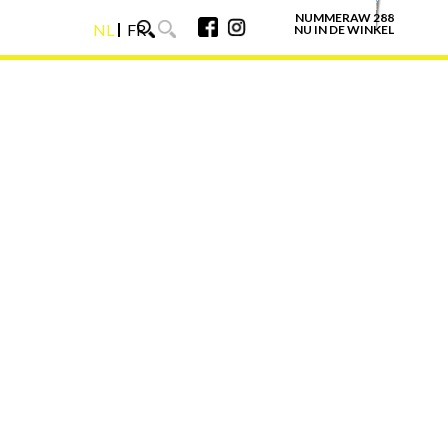
NUMMERAW 288
NL
FR
NU IN DE WINKEL
NL
FR