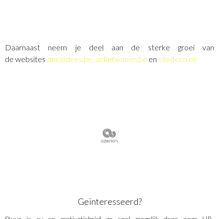
Daarnaast neem je deel aan de sterke groei van
de websites
decoidees.be,
actief
wonen.be
en
elledeco.be
Geïnteresseerd?
Stuur je cv en motivatiebrief zo snel mogelijk door onze HR-