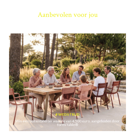
Aanbevolen voor jou
WEDSTRIJD
Win een buitentafel ter waarde van 4.500 euro, aangeboden door
formi’table®