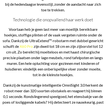
bij de hedendaagse levensstijl, zonder de aandacht naar zich
toe te trekken.
Technologie die onopvallend haar werk doet
Voortaan heb je geen last meer van moeilijk bereikbare
hoekjes, stoffige plinten of de vaak vergeten ruimte onder de
sofa. Dankzij de UltraExtend™-robotarm met dubbel gewricht
schuift de
X60 Pro
zijn dweil tot 18 cm en zijn zijborstel tot 12
cm uit. Zo bereikt hij moeiteloos en met haast chirurgische
precisie plaatsen onder lage meubels, rond tafelpoten en langs
muren. Een hele opluchting voor gezinnen met kinderen of
huisdieren: eindelijk een onberispelijke vloer zonder moeite,
tot in de kleinste hoekjes.
Dankzij de kunstmatige intelligentie OmniSight 3.0 herkent de
robot meer dan 320 soorten obstakels en reageert hij binnen
0,1 seconde. Rondslingerend speelgoed, het etensbakje van de
poes of losliggende kabels? Hij detecteert ze nauwkeurig, past