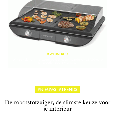
WEDSTRIJD
Win een plancha met twee kookzones ter waarde van 189,99 euro
aangeboden door riviera&bar
#NIEUWS
#TRENDS
De robotstofzuiger, de slimste keuze voor
je interieur