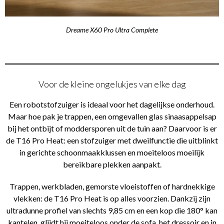
Dreame X60 Pro Ultra Complete
Voor de kleine ongelukjes van elke dag
Een robotstofzuiger is ideaal voor het dagelijkse onderhoud.
Maar hoe pak je trappen, een omgevallen glas sinaasappelsap
bij het ontbijt of moddersporen uit de tuin aan? Daarvoor is er
de T16 Pro Heat: een stofzuiger met dweilfunctie die uitblinkt
in gerichte schoonmaakklussen en moeiteloos moeilijk
bereikbare plekken aanpakt.
Trappen, werkbladen, gemorste vloeistoffen of hardnekkige
vlekken: de T16 Pro Heat is op alles voorzien. Dankzij zijn
ultradunne profiel van slechts 9,85 cm en een kop die 180° kan
kantelen, glijdt hij moeiteloos onder de sofa, het dressoir en in