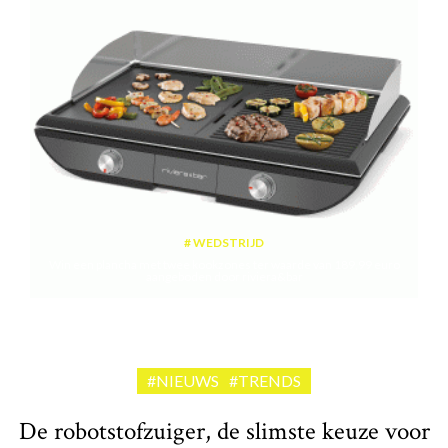
WEDSTRIJD
Win een plancha met twee kookzones ter waarde van 189,99 euro
aangeboden door riviera&bar
#NIEUWS
#TRENDS
De robotstofzuiger, de slimste keuze voor