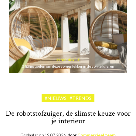
INSPIRATIE
5 hangstoelen om deze zomer lekker in de zon te luieren
#NIEUWS
#TRENDS
De robotstofzuiger, de slimste keuze voor
je interieur
Geplaatst op
19.07.2026
door
Commercieel team