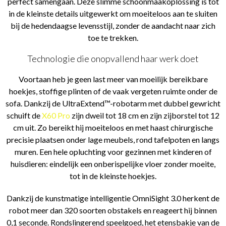
perfect samengaan. Deze slimme schoonmaakoplossing is tot
in de kleinste details uitgewerkt om moeiteloos aan te sluiten
bij de hedendaagse levensstijl, zonder de aandacht naar zich
toe te trekken.
Technologie die onopvallend haar werk doet
Voortaan heb je geen last meer van moeilijk bereikbare
hoekjes, stoffige plinten of de vaak vergeten ruimte onder de
sofa. Dankzij de UltraExtend™-robotarm met dubbel gewricht
schuift de
X60 Pro
zijn dweil tot 18 cm en zijn zijborstel tot 12
cm uit. Zo bereikt hij moeiteloos en met haast chirurgische
precisie plaatsen onder lage meubels, rond tafelpoten en langs
muren. Een hele opluchting voor gezinnen met kinderen of
huisdieren: eindelijk een onberispelijke vloer zonder moeite,
tot in de kleinste hoekjes.
Dankzij de kunstmatige intelligentie OmniSight 3.0 herkent de
robot meer dan 320 soorten obstakels en reageert hij binnen
0,1 seconde. Rondslingerend speelgoed, het etensbakje van de