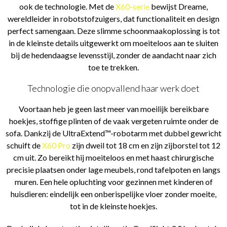
ook de technologie. Met de
X60-serie
bewijst Dreame,
wereldleider in robotstofzuigers, dat functionaliteit en design
perfect samengaan. Deze slimme schoonmaakoplossing is tot
in de kleinste details uitgewerkt om moeiteloos aan te sluiten
bij de hedendaagse levensstijl, zonder de aandacht naar zich
toe te trekken.
Technologie die onopvallend haar werk doet
Voortaan heb je geen last meer van moeilijk bereikbare
hoekjes, stoffige plinten of de vaak vergeten ruimte onder de
sofa. Dankzij de UltraExtend™-robotarm met dubbel gewricht
schuift de
X60 Pro
zijn dweil tot 18 cm en zijn zijborstel tot 12
cm uit. Zo bereikt hij moeiteloos en met haast chirurgische
precisie plaatsen onder lage meubels, rond tafelpoten en langs
muren. Een hele opluchting voor gezinnen met kinderen of
huisdieren: eindelijk een onberispelijke vloer zonder moeite,
tot in de kleinste hoekjes.