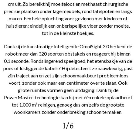
cm uit. Zo bereikt hij moeiteloos en met haast chirurgische
precisie plaatsen onder lage meubels, rond tafelpoten en langs
muren. Een hele opluchting voor gezinnen met kinderen of
huisdieren: eindelijk een onberispelijke vloer zonder moeite,
tot in de kleinste hoekjes.
Dankzij de kunstmatige intelligentie OmniSight 3.0 herkent de
robot meer dan 320 soorten obstakels en reageert hij binnen
0,1 seconde. Rondslingerend speelgoed, het etensbakje van de
poes of losliggende kabels? Hij detecteert ze nauwkeurig, past
zijn traject aan en zet zijn schoonmaakbeurt probleemloos
voort, zonder ook maar een centimeter over te slaan. Ook
grote ruimtes vormen geen uitdaging. Dankzij de
PowerMaster-technologie kan hij met één enkele oplaadbeurt
tot 1.000 m² reinigen, genoeg dus om zelfs de grootste
woonkamers zonder onderbreking schoon te maken.
1/6