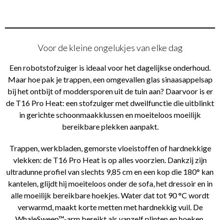
Voor de kleine ongelukjes van elke dag
Een robotstofzuiger is ideaal voor het dagelijkse onderhoud.
Maar hoe pak je trappen, een omgevallen glas sinaasappelsap
bij het ontbijt of moddersporen uit de tuin aan? Daarvoor is er
de T16 Pro Heat: een stofzuiger met dweilfunctie die uitblinkt
in gerichte schoonmaakklussen en moeiteloos moeilijk
bereikbare plekken aanpakt.
Trappen, werkbladen, gemorste vloeistoffen of hardnekkige
vlekken: de T16 Pro Heat is op alles voorzien. Dankzij zijn
ultradunne profiel van slechts 9,85 cm en een kop die 180° kan
kantelen, glijdt hij moeiteloos onder de sofa, het dressoir en in
alle moeilijk bereikbare hoekjes. Water dat tot 90 °C wordt
verwarmd, maakt korte metten met hardnekkig vuil. De
WhaleSweep™-arm bereikt als vanzelf plinten en hoeken,