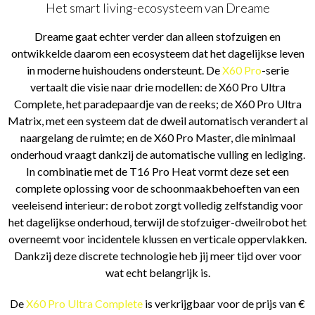
Het smart living-ecosysteem van Dreame
Dreame gaat echter verder dan alleen stofzuigen en
ontwikkelde daarom een ecosysteem dat het dagelijkse leven
in moderne huishoudens ondersteunt. De
X60 Pro
-serie
vertaalt die visie naar drie modellen: de X60 Pro Ultra
Complete, het paradepaardje van de reeks; de X60 Pro Ultra
Matrix, met een systeem dat de dweil automatisch verandert al
naargelang de ruimte; en de X60 Pro Master, die minimaal
onderhoud vraagt dankzij de automatische vulling en lediging.
In combinatie met de T16 Pro Heat vormt deze set een
complete oplossing voor de schoonmaakbehoeften van een
veeleisend interieur: de robot zorgt volledig zelfstandig voor
het dagelijkse onderhoud, terwijl de stofzuiger-dweilrobot het
overneemt voor incidentele klussen en verticale oppervlakken.
Dankzij deze discrete technologie heb jij meer tijd over voor
wat echt belangrijk is.
De
X60 Pro Ultra Complete
is verkrijgbaar voor de prijs van €