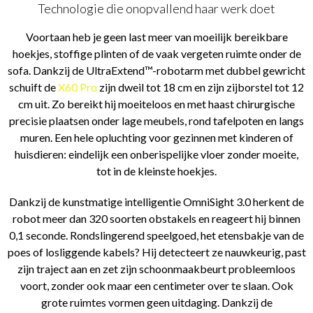
Technologie die onopvallend haar werk doet
Voortaan heb je geen last meer van moeilijk bereikbare
hoekjes, stoffige plinten of de vaak vergeten ruimte onder de
sofa. Dankzij de UltraExtend™-robotarm met dubbel gewricht
schuift de
X60 Pro
zijn dweil tot 18 cm en zijn zijborstel tot 12
cm uit. Zo bereikt hij moeiteloos en met haast chirurgische
precisie plaatsen onder lage meubels, rond tafelpoten en langs
muren. Een hele opluchting voor gezinnen met kinderen of
huisdieren: eindelijk een onberispelijke vloer zonder moeite,
tot in de kleinste hoekjes.
Dankzij de kunstmatige intelligentie OmniSight 3.0 herkent de
robot meer dan 320 soorten obstakels en reageert hij binnen
0,1 seconde. Rondslingerend speelgoed, het etensbakje van de
poes of losliggende kabels? Hij detecteert ze nauwkeurig, past
zijn traject aan en zet zijn schoonmaakbeurt probleemloos
voort, zonder ook maar een centimeter over te slaan. Ook
grote ruimtes vormen geen uitdaging. Dankzij de