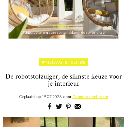
INSPIRATIE
5 hangstoelen om deze zomer lekker in de zon te luieren
#NIEUWS
#TRENDS
De robotstofzuiger, de slimste keuze voor
je interieur
Geplaatst op
19.07.2026
door
Commercieel team