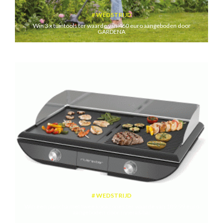
WEDSTRIJD
Win 3 x tuintools ter waarde van 460 euro aangeboden door
GARDENA
WEDSTRIJD
Win een plancha met twee kookzones ter waarde van 189,99 euro
aangeboden door riviera&bar