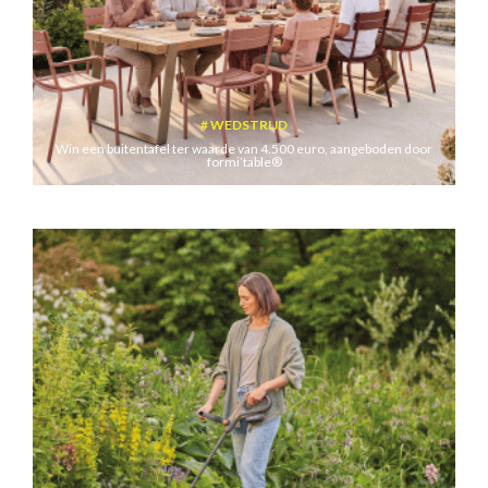
WEDSTRIJD
Win een buitentafel ter waarde van 4.500 euro, aangeboden door
formi’table®