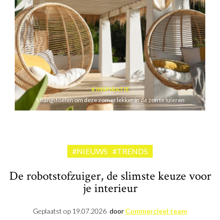
INSPIRATIE
5 hangstoelen om deze zomer lekker in de zon te luieren
#NIEUWS
#TRENDS
De robotstofzuiger, de slimste keuze voor
je interieur
Geplaatst op
19.07.2026
door
Commercieel team