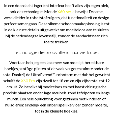
In een doordacht ingericht interieur heeft alles zijn eigen plek,
ook de technologie. Met de
X60-serie
bewijst Dreame,
wereldleider in robotstofzuigers, dat functionaliteit en design
perfect samengaan. Deze slimme schoonmaakoplossing is tot
in de kleinste details uitgewerkt om moeiteloos aan te sluiten
bij de hedendaagse levensstijl, zonder de aandacht naar zich
toe te trekken.
Technologie die onopvallend haar werk doet
Voortaan heb je geen last meer van moeilijk bereikbare
hoekjes, stoffige plinten of de vaak vergeten ruimte onder de
sofa. Dankzij de UltraExtend™-robotarm met dubbel gewricht
schuift de
X60 Pro
zijn dweil tot 18 cm en zijn zijborstel tot 12
cm uit. Zo bereikt hij moeiteloos en met haast chirurgische
precisie plaatsen onder lage meubels, rond tafelpoten en langs
muren. Een hele opluchting voor gezinnen met kinderen of
huisdieren: eindelijk een onberispelijke vloer zonder moeite,
tot in de kleinste hoekjes.