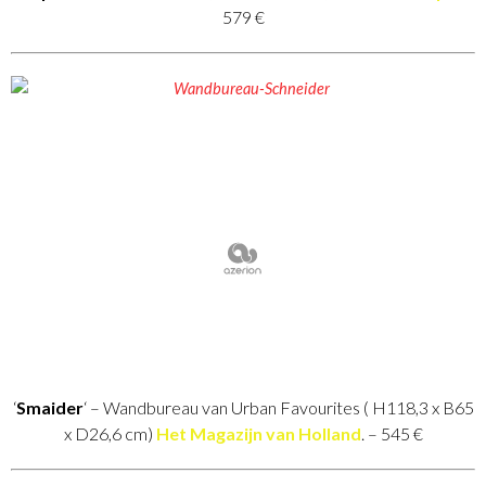
579 €
‘
Smaider
‘ – Wandbureau van Urban Favourites ( H118,3 x B65
x D26,6 cm)
Het Magazijn van Holland
. – 545 €