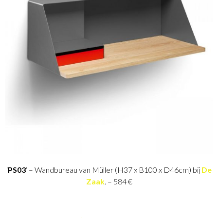
‘
PS03
‘ – Wandbureau van Müller (H37 x B100 x D46cm) bij
De
Zaak
. – 584 €