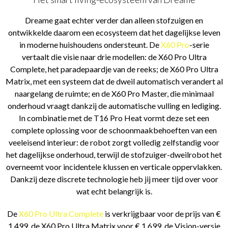
Dreame gaat echter verder dan alleen stofzuigen en
ontwikkelde daarom een ecosysteem dat het dagelijkse leven
in moderne huishoudens ondersteunt. De
X60 Pro
-serie
vertaalt die visie naar drie modellen: de X60 Pro Ultra
Complete, het paradepaardje van de reeks; de X60 Pro Ultra
Matrix, met een systeem dat de dweil automatisch verandert al
naargelang de ruimte; en de X60 Pro Master, die minimaal
onderhoud vraagt dankzij de automatische vulling en lediging.
In combinatie met de T16 Pro Heat vormt deze set een
complete oplossing voor de schoonmaakbehoeften van een
veeleisend interieur: de robot zorgt volledig zelfstandig voor
het dagelijkse onderhoud, terwijl de stofzuiger-dweilrobot het
overneemt voor incidentele klussen en verticale oppervlakken.
Dankzij deze discrete technologie heb jij meer tijd over voor
wat echt belangrijk is.
De
X60 Pro Ultra Complete
is verkrijgbaar voor de prijs van €
1.499, de X60 Pro Ultra Matrix voor € 1.699, de Vision-versie