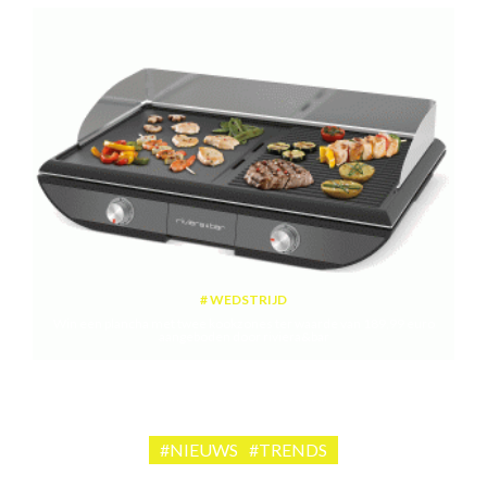
WEDSTRIJD
Win een plancha met twee kookzones ter waarde van 189,99 euro
aangeboden door riviera&bar
#NIEUWS
#TRENDS