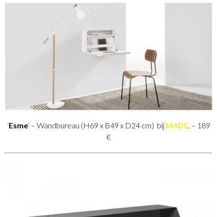
‘
Esme
‘ – Wandbureau (H69 x B49 x D24 cm) bij
MADE
. – 189
€