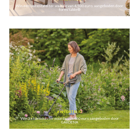
Win een buitentafel ter waarde van 4.500 euro, aangeboden door
formi’table®
WEDSTRIJD
Win 3 x tuintools ter waarde van 460 euro aangeboden door
GARDENA