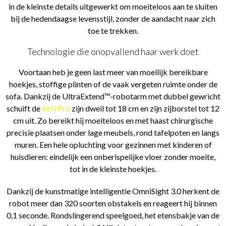
in de kleinste details uitgewerkt om moeiteloos aan te sluiten
bij de hedendaagse levensstijl, zonder de aandacht naar zich
toe te trekken.
Technologie die onopvallend haar werk doet
Voortaan heb je geen last meer van moeilijk bereikbare
hoekjes, stoffige plinten of de vaak vergeten ruimte onder de
sofa. Dankzij de UltraExtend™-robotarm met dubbel gewricht
schuift de
X60 Pro
zijn dweil tot 18 cm en zijn zijborstel tot 12
cm uit. Zo bereikt hij moeiteloos en met haast chirurgische
precisie plaatsen onder lage meubels, rond tafelpoten en langs
muren. Een hele opluchting voor gezinnen met kinderen of
huisdieren: eindelijk een onberispelijke vloer zonder moeite,
tot in de kleinste hoekjes.
Dankzij de kunstmatige intelligentie OmniSight 3.0 herkent de
robot meer dan 320 soorten obstakels en reageert hij binnen
0,1 seconde. Rondslingerend speelgoed, het etensbakje van de