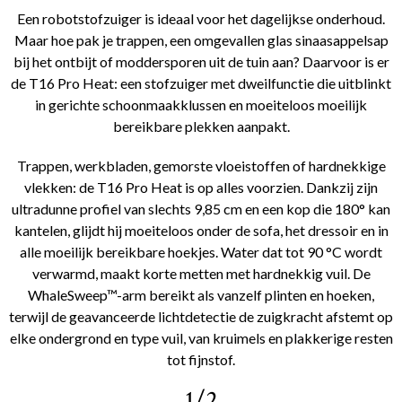
Een robotstofzuiger is ideaal voor het dagelijkse onderhoud.
Maar hoe pak je trappen, een omgevallen glas sinaasappelsap
bij het ontbijt of moddersporen uit de tuin aan? Daarvoor is er
de T16 Pro Heat: een stofzuiger met dweilfunctie die uitblinkt
in gerichte schoonmaakklussen en moeiteloos moeilijk
bereikbare plekken aanpakt.
Trappen, werkbladen, gemorste vloeistoffen of hardnekkige
vlekken: de T16 Pro Heat is op alles voorzien. Dankzij zijn
ultradunne profiel van slechts 9,85 cm en een kop die 180° kan
kantelen, glijdt hij moeiteloos onder de sofa, het dressoir en in
alle moeilijk bereikbare hoekjes. Water dat tot 90 °C wordt
verwarmd, maakt korte metten met hardnekkig vuil. De
WhaleSweep™-arm bereikt als vanzelf plinten en hoeken,
terwijl de geavanceerde lichtdetectie de zuigkracht afstemt op
elke ondergrond en type vuil, van kruimels en plakkerige resten
tot fijnstof.
1/2