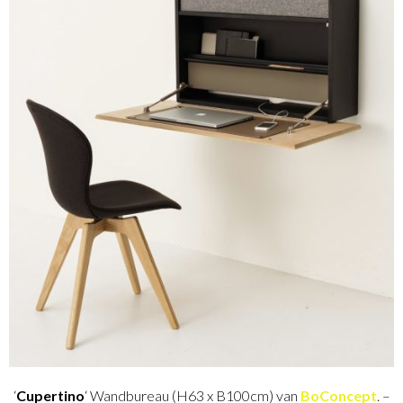
‘
Cupertino
‘ Wandbureau (H63 x B100cm) van
BoConcept
. –