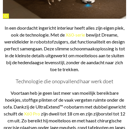
©
In een doordacht ingericht interieur heeft alles zijn eigen plek,
ook de technologie. Met de
X60-serie
bewijst Dreame,
wereldleider in robotstofzuigers, dat functionaliteit en design
perfect samengaan. Deze slimme schoonmaakoplossing is tot
in de kleinste details uitgewerkt om moeiteloos aan te sluiten
bij de hedendaagse levensstijl, zonder de aandacht naar zich
toe te trekken.
Technologie die onopvallend haar werk doet
Voortaan heb je geen last meer van moeilijk bereikbare
hoekjes, stoffige plinten of de vaak vergeten ruimte onder de
sofa. Dankzij de UltraExtend™-robotarm met dubbel gewricht
schuift de
X60 Pro
zijn dweil tot 18 cm en zijn zijborstel tot 12
cm uit. Zo bereikt hij moeiteloos en met haast chirurgische
precisie plaatsen onder lage meubels, rond tafelpoten en langs