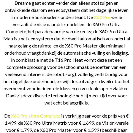
Dreame gaat echter verder dan alleen stofzuigen en
ontwikkelde daarom een ecosysteem dat het dagelijkse leven
in moderne huishoudens ondersteunt. De
X60 Pro
-serie
vertaalt die visie naar drie modellen: de X60 Pro Ultra
Complete, het paradepaardje van de reeks; de X60 Pro Ultra
Matrix, met een systeem dat de dweil automatisch verandert al
naargelang de ruimte; en de X60 Pro Master, die minimaal
onderhoud vraagt dankzij de automatische vulling en lediging.
In combinatie met de T16 Pro Heat vormt deze set een
complete oplossing voor de schoonmaakbehoeften van een
veeleisend interieur: de robot zorgt volledig zelfstandig voor
het dagelijkse onderhoud, terwijl de stofzuiger-dweilrobot het
overneemt voor incidentele klussen en verticale oppervlakken.
Dankzij deze discrete technologie heb jij meer tijd over voor
wat echt belangrijk is.
De
X60 Pro Ultra Complete
is verkrijgbaar voor de prijs van €
1.499, de X60 Pro Ultra Matrix voor € 1.699, de Vision-versie
voor € 1.799, de X60 Pro Master voor € 1.599 (beschikbaar