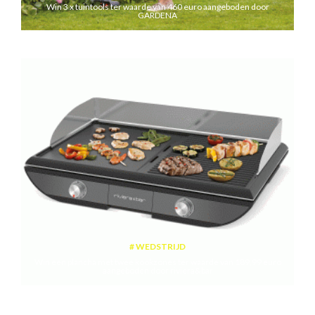
Win 3 x tuintools ter waarde van 460 euro aangeboden door
GARDENA
WEDSTRIJD
Win een plancha met twee kookzones ter waarde van 189,99 euro
aangeboden door riviera&bar