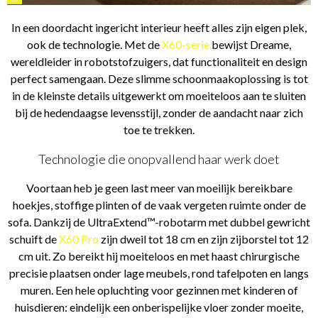
In een doordacht ingericht interieur heeft alles zijn eigen plek,
ook de technologie. Met de
X60-serie
bewijst Dreame,
wereldleider in robotstofzuigers, dat functionaliteit en design
perfect samengaan. Deze slimme schoonmaakoplossing is tot
in de kleinste details uitgewerkt om moeiteloos aan te sluiten
bij de hedendaagse levensstijl, zonder de aandacht naar zich
toe te trekken.
Technologie die onopvallend haar werk doet
Voortaan heb je geen last meer van moeilijk bereikbare
hoekjes, stoffige plinten of de vaak vergeten ruimte onder de
sofa. Dankzij de UltraExtend™-robotarm met dubbel gewricht
schuift de
X60 Pro
zijn dweil tot 18 cm en zijn zijborstel tot 12
cm uit. Zo bereikt hij moeiteloos en met haast chirurgische
precisie plaatsen onder lage meubels, rond tafelpoten en langs
muren. Een hele opluchting voor gezinnen met kinderen of
huisdieren: eindelijk een onberispelijke vloer zonder moeite,