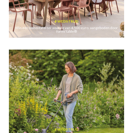
WEDSTRIJD
Win een buitentafel ter waarde van 4.500 euro, aangeboden door
formi’table®
WEDSTRIJD