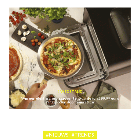
WEDSTRIJD
Win een elektrische pizzaoven ter waarde van 299,99 euro
aangeboden door riviera&bar
#NIEUWS
#TRENDS