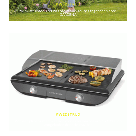
WEDSTRIJD
Win 3 x tuintools ter waarde van 460 euro aangeboden door
GARDENA
WEDSTRIJD
Win een plancha met twee kookzones ter waarde van 189,99 euro
aangeboden door riviera&bar