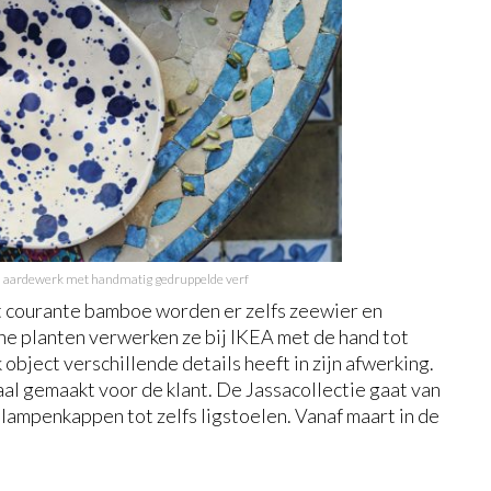
d aardewerk met handmatig gedruppelde verf
et courante bamboe worden er zelfs zeewier en
che planten verwerken ze bij IKEA met de hand tot
object verschillende details heeft in zijn afwerking.
aal gemaakt voor de klant. De Jassacollectie gaat van
lampenkappen tot zelfs ligstoelen. Vanaf maart in de