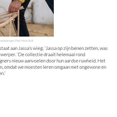
-ontwerper Piet-Hein Eek
aat aan Jassa’s wieg. ‘Jassa op zijn benen zetten, was
twerper. ‘De collectie draait helemaal rond
igners nieuw aanvoelen door hun aardse ruwheid. Het
en, omdat we moesten leren omgaan met ongewone en
n.’