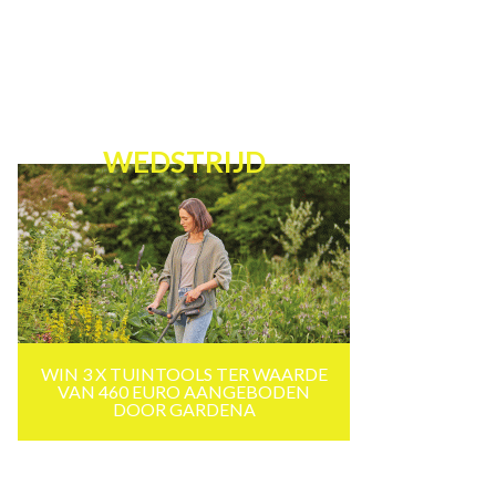
WEDSTRIJD
WIN 3 X TUINTOOLS TER WAARDE
VAN 460 EURO AANGEBODEN
DOOR GARDENA