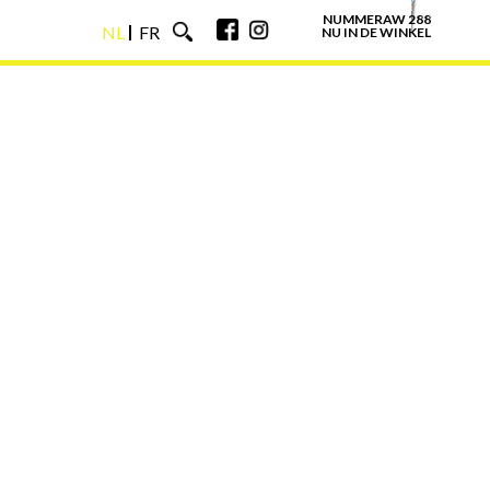
NUMMERAW 288
NL
FR
NU IN DE WINKEL
NL
FR