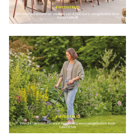
WEDSTRIJD
Win een buitentafel ter waarde van 4.500 euro, aangeboden door
formi’table®
WEDSTRIJD
Win 3 x tuintools ter waarde van 460 euro aangeboden door
GARDENA