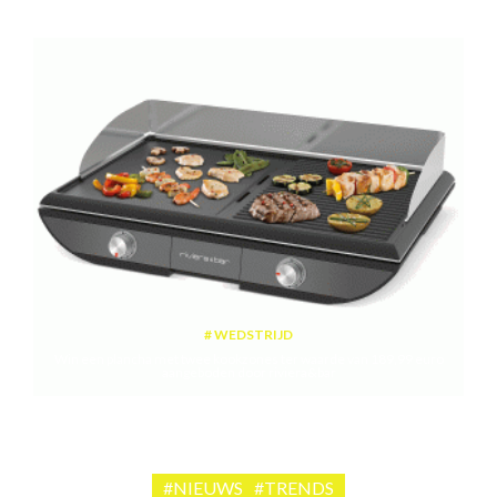
WEDSTRIJD
Win een plancha met twee kookzones ter waarde van 189,99 euro
aangeboden door riviera&bar
#NIEUWS
#TRENDS