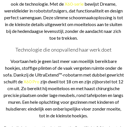
ook de technologie. Met de
X60-serie
bewijst Dreame,
wereldleider in robotstofzuigers, dat functionaliteit en design
perfect samengaan. Deze slimme schoonmaakoplossing is tot
in de kleinste details uitgewerkt om moeiteloos aan te sluiten
bij de hedendaagse levensstijl, zonder de aandacht naar zich
toe te trekken.
Technologie die onopvallend haar werk doet
Voortaan heb je geen last meer van moeilijk bereikbare
hoekjes, stoffige plinten of de vaak vergeten ruimte onder de
sofa. Dankzij de UltraExtend™-robotarm met dubbel gewricht
schuift de
X60 Pro
zijn dweil tot 18 cm en zijn zijborstel tot 12
cm uit. Zo bereikt hij moeiteloos en met haast chirurgische
precisie plaatsen onder lage meubels, rond tafelpoten en langs
muren. Een hele opluchting voor gezinnen met kinderen of
huisdieren: eindelijk een onberispelijke vloer zonder moeite,
tot in de kleinste hoekjes.