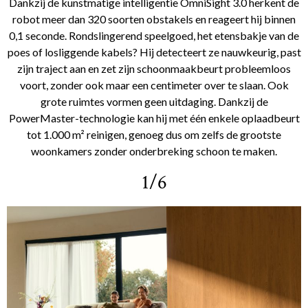
Dankzij de kunstmatige intelligentie OmniSight 3.0 herkent de
robot meer dan 320 soorten obstakels en reageert hij binnen
0,1 seconde. Rondslingerend speelgoed, het etensbakje van de
poes of losliggende kabels? Hij detecteert ze nauwkeurig, past
zijn traject aan en zet zijn schoonmaakbeurt probleemloos
voort, zonder ook maar een centimeter over te slaan. Ook
grote ruimtes vormen geen uitdaging. Dankzij de
PowerMaster-technologie kan hij met één enkele oplaadbeurt
tot 1.000 m² reinigen, genoeg dus om zelfs de grootste
woonkamers zonder onderbreking schoon te maken.
1/6