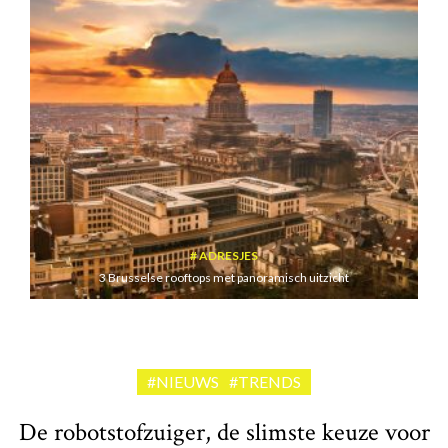
ADRESJES
3 Brusselse rooftops met panoramisch uitzicht
#NIEUWS
#TRENDS
De robotstofzuiger, de slimste keuze voor