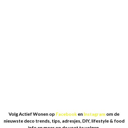
Volg Actief Wonen op
Facebook
en
Instagram
om de
nieuwste deco trends, tips, adresjes, DIY, lifestyle & food
info en meer op de voet te volgen.