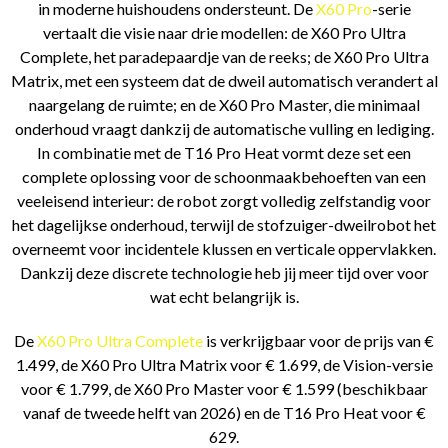
in moderne huishoudens ondersteunt. De
X60 Pro
-serie
vertaalt die visie naar drie modellen: de X60 Pro Ultra
Complete, het paradepaardje van de reeks; de X60 Pro Ultra
Matrix, met een systeem dat de dweil automatisch verandert al
naargelang de ruimte; en de X60 Pro Master, die minimaal
onderhoud vraagt dankzij de automatische vulling en lediging.
In combinatie met de T16 Pro Heat vormt deze set een
complete oplossing voor de schoonmaakbehoeften van een
veeleisend interieur: de robot zorgt volledig zelfstandig voor
het dagelijkse onderhoud, terwijl de stofzuiger-dweilrobot het
overneemt voor incidentele klussen en verticale oppervlakken.
Dankzij deze discrete technologie heb jij meer tijd over voor
wat echt belangrijk is.
De
X60 Pro Ultra Complete
is verkrijgbaar voor de prijs van €
1.499, de X60 Pro Ultra Matrix voor € 1.699, de Vision-versie
voor € 1.799, de X60 Pro Master voor € 1.599 (beschikbaar
vanaf de tweede helft van 2026) en de T16 Pro Heat voor €
629.