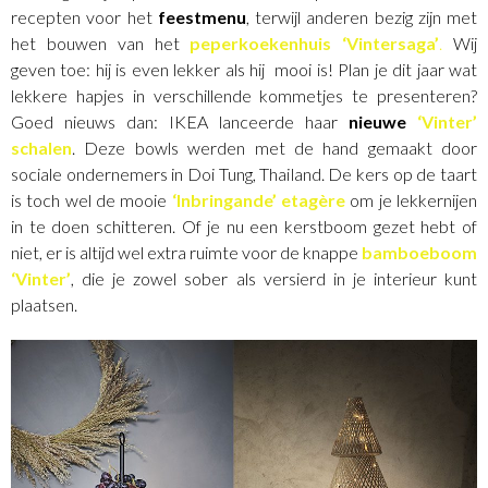
recepten voor het
feestmenu
, terwijl anderen bezig zijn met
het bouwen van het
peperkoekenhuis ‘Vintersaga’
.
Wij
geven toe: hij is even lekker als hij mooi is! Plan je dit jaar wat
lekkere hapjes in verschillende kommetjes te presenteren?
Goed nieuws dan: IKEA lanceerde haar
nieuwe
‘Vinter’
schalen
. Deze bowls werden met de hand gemaakt door
sociale ondernemers in Doi Tung, Thailand. De kers op de taart
is toch wel de mooie
‘Inbringande’ etagère
om je lekkernijen
in te doen schitteren. Of je nu een kerstboom gezet hebt of
niet, er is altijd wel extra ruimte voor de knappe
bamboeboom
‘Vinter’
, die je zowel sober als versierd in je interieur kunt
plaatsen.