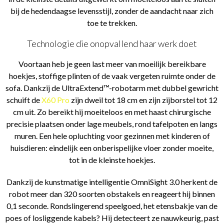
bij de hedendaagse levensstijl, zonder de aandacht naar zich
toe te trekken.
Technologie die onopvallend haar werk doet
Voortaan heb je geen last meer van moeilijk bereikbare
hoekjes, stoffige plinten of de vaak vergeten ruimte onder de
sofa. Dankzij de UltraExtend™-robotarm met dubbel gewricht
schuift de
X60 Pro
zijn dweil tot 18 cm en zijn zijborstel tot 12
cm uit. Zo bereikt hij moeiteloos en met haast chirurgische
precisie plaatsen onder lage meubels, rond tafelpoten en langs
muren. Een hele opluchting voor gezinnen met kinderen of
huisdieren: eindelijk een onberispelijke vloer zonder moeite,
tot in de kleinste hoekjes.
Dankzij de kunstmatige intelligentie OmniSight 3.0 herkent de
robot meer dan 320 soorten obstakels en reageert hij binnen
0,1 seconde. Rondslingerend speelgoed, het etensbakje van de
poes of losliggende kabels? Hij detecteert ze nauwkeurig, past