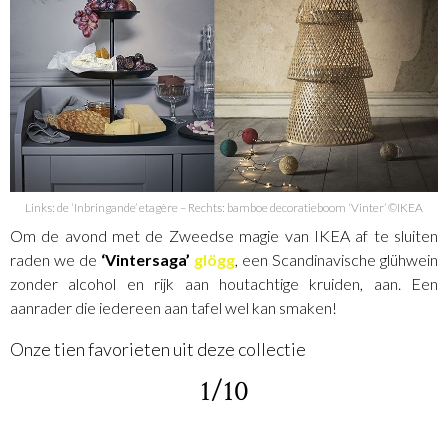
Links: de ‘Inbringande’ etagère – Rechts: bamboe decoratieboom ‘Vinter’ ©IKEA
Om de avond met de Zweedse magie van IKEA af te sluiten
raden we de
‘Vintersaga’
glögg
, een Scandinavische glühwein
zonder alcohol en rijk aan houtachtige kruiden, aan. Een
aanrader die iedereen aan tafel wel kan smaken!
Onze tien favorieten uit deze collectie
1/10