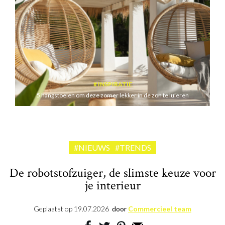
INSPIRATIE
5 hangstoelen om deze zomer lekker in de zon te luieren
#NIEUWS
#TRENDS
De robotstofzuiger, de slimste keuze voor
je interieur
Geplaatst op
19.07.2026
door
Commercieel team