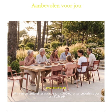
Aanbevolen voor jou
WEDSTRIJD
Win een buitentafel ter waarde van 4.500 euro, aangeboden door
formi’table®