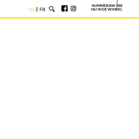
NUMMERAW 288
NL
FR
NU IN DE WINKEL
NL
FR