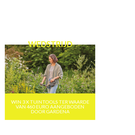
WEDSTRIJD
WIN 3 X TUINTOOLS TER WAARDE
VAN 460 EURO AANGEBODEN
DOOR GARDENA