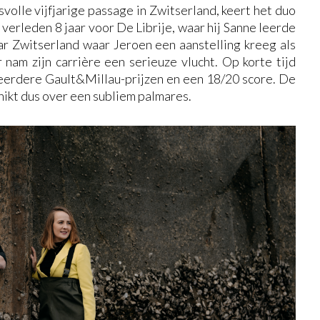
volle vijfjarige passage in Zwitserland, keert het duo
 verleden 8 jaar voor De Librije, waar hij Sanne leerde
ar Zwitserland waar Jeroen een aanstelling kreeg als
 nam zijn carrière een serieuze vlucht. Op korte tijd
meerdere Gault&Millau-prijzen en een 18/20 score. De
hikt dus over een subliem palmares.