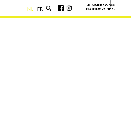
NUMMERAW 288
NL
FR
NU IN DE WINKEL
NL
FR