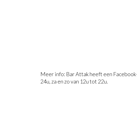
Meer info: Bar Attak heeft een Facebook-
24u, za en zo van 12u tot 22u.