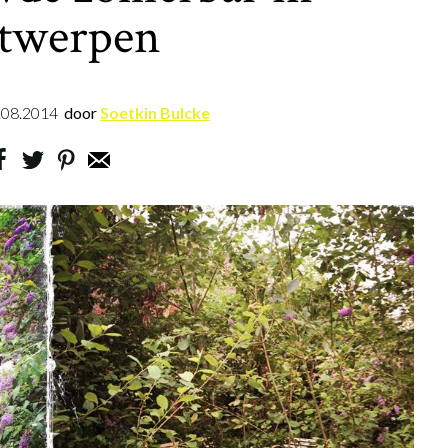
twerpen
.08.2014
door
Soetkin Bulcke