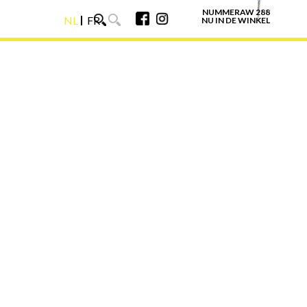
NUMMERAW 288
NL
FR
NU IN DE WINKEL
NL
FR