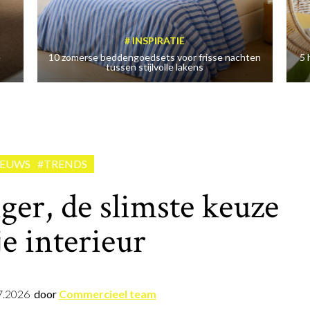
INSPIRATIE
e
10 zomerse beddengoedsets voor frisse nachten
5 
tussen stijlvolle lakens
IEUWS
#TRENDS
ger, de slimste keuze
je interieur
7.2026
door
Commercieel team