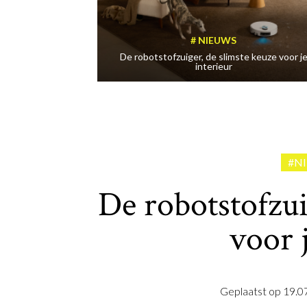
NIEUWS
De robotstofzuiger, de slimste keuze voor j
interieur
#N
De robotstofzui
voor 
Geplaatst op
19.0