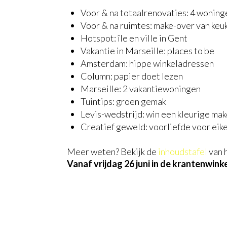
Voor & na totaalrenovaties: 4 woning
Voor & na ruimtes: make-over van keu
Hotspot: île en ville in Gent
Vakantie in Marseille: places to be
Amsterdam: hippe winkeladressen
Column: papier doet lezen
Marseille: 2 vakantiewoningen
Tuintips: groen gemak
Levis-wedstrijd: win een kleurige mak
Creatief geweld: voorliefde voor eik
Meer weten? Bekijk de
inhoudstafel
van 
Vanaf vrijdag 26 juni in de krantenwinke