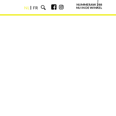
NUMMERAW 288
NL
FR
NU IN DE WINKEL
NL
FR