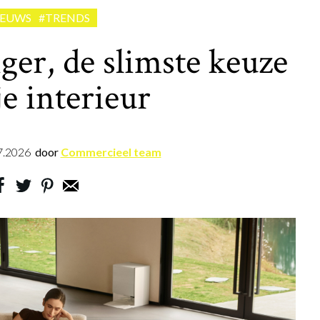
IEUWS
#TRENDS
ger, de slimste keuze
je interieur
7.2026
door
Commercieel team