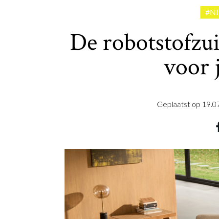
#N
De robotstofzui
voor 
Geplaatst op
19.0