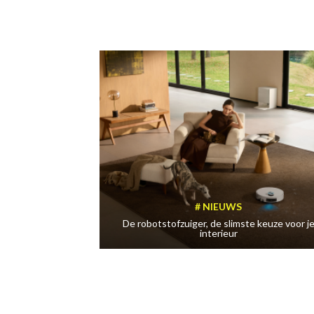
NIEUWS
De robotstofzuiger, de slimste keuze voor j
interieur