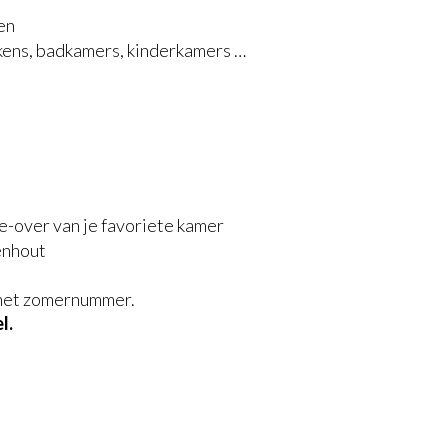
en
kens, badkamers, kinderkamers …
e-over van je favoriete kamer
enhout
het zomernummer.
l.