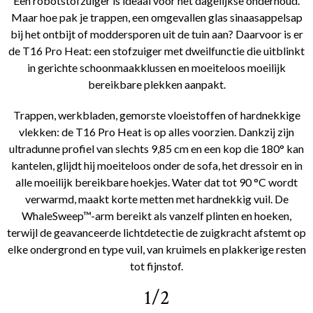
Een robotstofzuiger is ideaal voor het dagelijkse onderhoud.
Maar hoe pak je trappen, een omgevallen glas sinaasappelsap
bij het ontbijt of moddersporen uit de tuin aan? Daarvoor is er
de T16 Pro Heat: een stofzuiger met dweilfunctie die uitblinkt
in gerichte schoonmaakklussen en moeiteloos moeilijk
bereikbare plekken aanpakt.
Trappen, werkbladen, gemorste vloeistoffen of hardnekkige
vlekken: de T16 Pro Heat is op alles voorzien. Dankzij zijn
ultradunne profiel van slechts 9,85 cm en een kop die 180° kan
kantelen, glijdt hij moeiteloos onder de sofa, het dressoir en in
alle moeilijk bereikbare hoekjes. Water dat tot 90 °C wordt
verwarmd, maakt korte metten met hardnekkig vuil. De
WhaleSweep™-arm bereikt als vanzelf plinten en hoeken,
terwijl de geavanceerde lichtdetectie de zuigkracht afstemt op
elke ondergrond en type vuil, van kruimels en plakkerige resten
tot fijnstof.
1/2