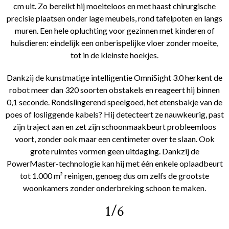
cm uit. Zo bereikt hij moeiteloos en met haast chirurgische
precisie plaatsen onder lage meubels, rond tafelpoten en langs
muren. Een hele opluchting voor gezinnen met kinderen of
huisdieren: eindelijk een onberispelijke vloer zonder moeite,
tot in de kleinste hoekjes.
Dankzij de kunstmatige intelligentie OmniSight 3.0 herkent de
robot meer dan 320 soorten obstakels en reageert hij binnen
0,1 seconde. Rondslingerend speelgoed, het etensbakje van de
poes of losliggende kabels? Hij detecteert ze nauwkeurig, past
zijn traject aan en zet zijn schoonmaakbeurt probleemloos
voort, zonder ook maar een centimeter over te slaan. Ook
grote ruimtes vormen geen uitdaging. Dankzij de
PowerMaster-technologie kan hij met één enkele oplaadbeurt
tot 1.000 m² reinigen, genoeg dus om zelfs de grootste
woonkamers zonder onderbreking schoon te maken.
1/6