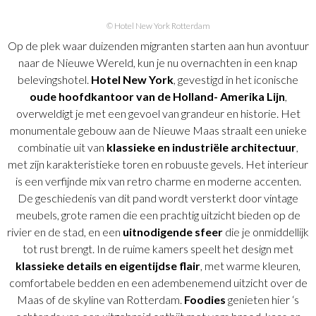
© Hotel New York Rotterdam
Op de plek waar duizenden migranten starten aan hun avontuur
naar de Nieuwe Wereld, kun je nu overnachten in een knap
belevingshotel.
Hotel New York
, gevestigd in het iconische
oude hoofdkantoor van de Holland- Amerika Lijn
,
overweldigt je met een gevoel van grandeur en historie. Het
monumentale gebouw aan de Nieuwe Maas straalt een unieke
combinatie uit van
klassieke en industriële architectuur
,
met zijn karakteristieke toren en robuuste gevels. Het interieur
is een verfijnde mix van retro charme en moderne accenten.
De geschiedenis van dit pand wordt versterkt door vintage
meubels, grote ramen die een prachtig uitzicht bieden op de
rivier en de stad, en een
uitnodigende sfeer
die je onmiddellijk
tot rust brengt. In de ruime kamers speelt het design met
klassieke details en eigentijdse flair
, met warme kleuren,
comfortabele bedden en een adembenemend uitzicht over de
Maas of de skyline van Rotterdam.
Foodies
genieten hier ‘s