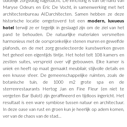
duidelijk zorgvuldig nagedacht. De inrichting is van de hand van
Maryse Odeurs en Eric De Vocht, in samenwerking met het
architectenbureau AIDarchitecten. Samen hebben ze deze
historische locatie omgetoverd tot een
modern, luxueus
hotel
terwijl ze er tegelijk in geslaagd zijn om de ziel van het
pand te behouden. De natuurlijke materialen versmelten
harmonieus met de oorspronkelijke stenen muren en gewelfde
plafonds, en de met zorg geselecteerde kunstwerken geven
het geheel een eigentijds tintje. Het hotel telt 108 kamers en
zestien suites, verspreid over vijf gebouwen. Elke kamer is
uniek en heeft op maat gemaakt meubilair, stijlvolle details en
een knusse sfeer. De gemeenschappelijke ruimten, zoals de
botanische tuin, de 1000 m2 grote spa en de
sterrenrestaurants Hertog Jan en Fine Fleur (en niet te
vergeten Bar Bulot) zijn geraffineerd en tijdloos ingericht. Het
resultaat is een ware symbiose tussen natuur en architectuur.
In deze oase van rust en groen kun je heerlijk op adem komen,
ver van de chaos van de stad…