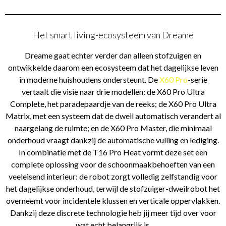
Het smart living-ecosysteem van Dreame
Dreame gaat echter verder dan alleen stofzuigen en
ontwikkelde daarom een ecosysteem dat het dagelijkse leven
in moderne huishoudens ondersteunt. De
X60 Pro
-serie
vertaalt die visie naar drie modellen: de X60 Pro Ultra
Complete, het paradepaardje van de reeks; de X60 Pro Ultra
Matrix, met een systeem dat de dweil automatisch verandert al
naargelang de ruimte; en de X60 Pro Master, die minimaal
onderhoud vraagt dankzij de automatische vulling en lediging.
In combinatie met de T16 Pro Heat vormt deze set een
complete oplossing voor de schoonmaakbehoeften van een
veeleisend interieur: de robot zorgt volledig zelfstandig voor
het dagelijkse onderhoud, terwijl de stofzuiger-dweilrobot het
overneemt voor incidentele klussen en verticale oppervlakken.
Dankzij deze discrete technologie heb jij meer tijd over voor
wat echt belangrijk is.