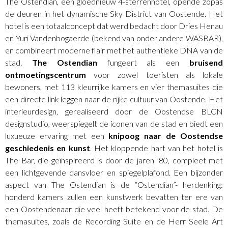
The Ostendian, een gloednieuw 4-sterrenhotel, opende zopas
de deuren in het dynamische Sky District van Oostende. Het
hotel is een totaalconcept dat werd bedacht door Dries Henau
en Yuri Vandenbogaerde (bekend van onder andere WASBAR),
en combineert moderne flair met het authentieke DNA van de
stad.
The Ostendian
fungeert als een
bruisend
ontmoetingscentrum
voor zowel toeristen als lokale
bewoners, met 113 kleurrijke kamers en vier themasuites die
een directe link leggen naar de rijke cultuur van Oostende. Het
interieurdesign, gerealiseerd door de Oostendse BLCN
designstudio, weerspiegelt de iconen van de stad en biedt een
luxueuze ervaring met een
knipoog naar de Oostendse
geschiedenis en kunst
. Het kloppende hart van het hotel is
The Bar, die geïnspireerd is door de jaren ’80, compleet met
een lichtgevende dansvloer en spiegelplafond. Een bijzonder
aspect van The Ostendian is de “Ostendian”- herdenking:
honderd kamers zullen een kunstwerk bevatten ter ere van
een Oostendenaar die veel heeft betekend voor de stad. De
themasuites, zoals de Recording Suite en de Herr Seele Art