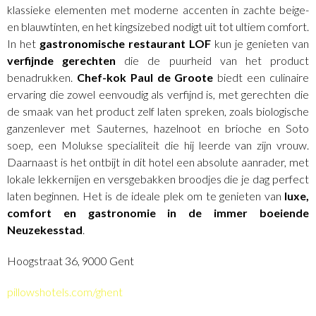
klassieke elementen met moderne accenten in zachte beige-
en blauwtinten, en het kingsizebed nodigt uit tot ultiem comfort.
In het
gastronomische restaurant LOF
kun je genieten van
verfijnde gerechten
die de puurheid van het product
benadrukken.
Chef-kok Paul de Groote
biedt een culinaire
ervaring die zowel eenvoudig als verfijnd is, met gerechten die
de smaak van het product zelf laten spreken, zoals biologische
ganzenlever met Sauternes, hazelnoot en brioche en Soto
soep, een Molukse specialiteit die hij leerde van zijn vrouw.
Daarnaast is het ontbijt in dit hotel een absolute aanrader, met
lokale lekkernijen en versgebakken broodjes die je dag perfect
laten beginnen. Het is de ideale plek om te genieten van
luxe,
comfort en gastronomie in de immer boeiende
Neuzekesstad
.
Hoogstraat 36, 9000 Gent
pillowshotels.com/ghent