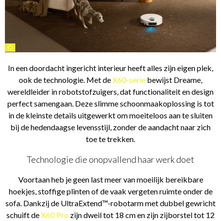
©
In een doordacht ingericht interieur heeft alles zijn eigen plek,
ook de technologie. Met de
X60-serie
bewijst Dreame,
wereldleider in robotstofzuigers, dat functionaliteit en design
perfect samengaan. Deze slimme schoonmaakoplossing is tot
in de kleinste details uitgewerkt om moeiteloos aan te sluiten
bij de hedendaagse levensstijl, zonder de aandacht naar zich
toe te trekken.
Technologie die onopvallend haar werk doet
Voortaan heb je geen last meer van moeilijk bereikbare
hoekjes, stoffige plinten of de vaak vergeten ruimte onder de
sofa. Dankzij de UltraExtend™-robotarm met dubbel gewricht
schuift de
X60 Pro
zijn dweil tot 18 cm en zijn zijborstel tot 12