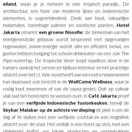
eiland
, waan je je meteen in een tropisch paradijs. De
architectuur, een fusie van moderne lijnen en Indonesische
elementen, is oogverblindend. Denk aan hout, natuurlijke
materialen, torenhoge palmen en exotische planten.
Hotel
Jakarta
omarmt
een groene filosofie
: de binnentuin van het
energieneutrale gebouw wordt besproeid met opgevangen
regenwater, zonne-energie wordt slim en efficiënt benut, en
gasten hebben toegang tot schoon drinkwater via een Join The
Pipe-watertap. De tropische sfeer loopt naadloos door in de
kamers dankzij het serene en tijdloze interieur en het prachtige
uitzicht over het IJ. Wie nood heeft aan een extra relaxmoment
kan daarnaast ook terecht in de
WellCome Wellness
, waar je
rustig kunt zwemmen of van de sauna geniet. Ook op culinair
vlak laat het hotel niets te wensen over. In
Café Jakarta
proef
je van een
verfijnde Indonesische fusionkeuken
, terwijl de
Skybar Malabar op de achtste verdieping
dé plek is om de
dag af te sluiten met een verfijnde cocktail en een magnifiek
uitzicht over de stad. Het ontbijt is een feest op zich, met een
uitgebreid buffet vol lokale producten en versgebakken