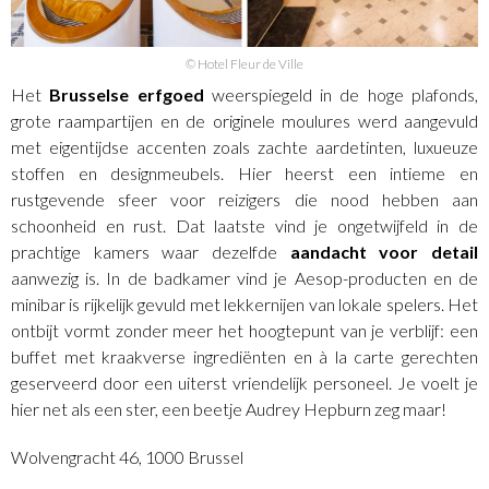
© Hotel Fleur de Ville
Het
Brusselse erfgoed
weerspiegeld in de hoge plafonds,
grote raampartijen en de originele moulures werd aangevuld
met eigentijdse accenten zoals zachte aardetinten, luxueuze
stoffen en designmeubels. Hier heerst een intieme en
rustgevende sfeer voor reizigers die nood hebben aan
schoonheid en rust. Dat laatste vind je ongetwijfeld in de
prachtige kamers waar dezelfde
aandacht voor detail
aanwezig is. In de badkamer vind je Aesop-producten en de
minibar is rijkelijk gevuld met lekkernijen van lokale spelers. Het
ontbijt vormt zonder meer het hoogtepunt van je verblijf: een
buffet met kraakverse ingrediënten en à la carte gerechten
geserveerd door een uiterst vriendelijk personeel. Je voelt je
hier net als een ster, een beetje Audrey Hepburn zeg maar!
Wolvengracht 46, 1000 Brussel