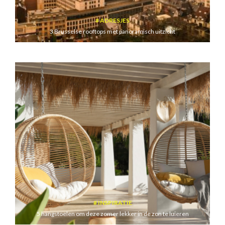
ADRESJES
3 Brusselse rooftops met panoramisch uitzicht
INSPIRATIE
5 hangstoelen om deze zomer lekker in de zon te luieren