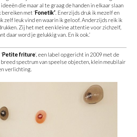
 ideeën die maar al te graag de handen in elkaar slaan
k bereiken met ‘
Fonetik’
. Enerzijds druk ik mezelf en
ik zelf leuk vind en waarin ik geloof. Anderzijds reik ik
drukken. Zij het met een kleine attentie voor zichzelf,
t daar word je gelukkig van. En ik ook.’
‘
Petite friture
‘, een label opgericht in 2009 met de
 breed spectrum van speelse objecten, klein meubilair
en verlichting.