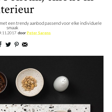
nterieur
 met een trendy aanbod passend voor elke individuele
smaak
9.11.2017
door
Peter Sarens