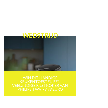
WEDSTRIJD
WIN DIT HANDIGE
KEUKENTOESTEL: EEN
VEELZIJDIGE RIJSTKOKER VAN
PHILIPS TWV 79,99 EURO