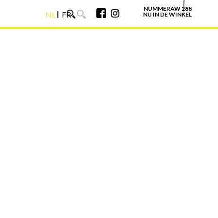
NUMMERAW 288
NL
FR
NU IN DE WINKEL
NL
FR