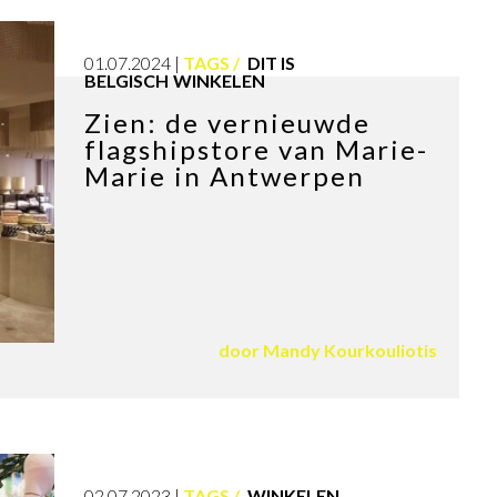
01.07.2024
TAGS
DIT IS
BELGISCH
WINKELEN
Zien: de vernieuwde
flagshipstore van Marie-
Marie in Antwerpen
door
Mandy Kourkouliotis
02.07.2023
TAGS
WINKELEN