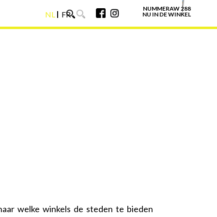
NUMMERAW 288
NL
FR
NU IN DE WINKEL
NL
FR
aar welke winkels de steden te bieden