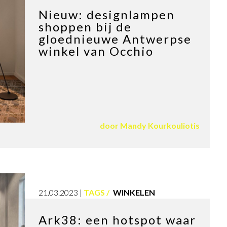
Nieuw: designlampen
shoppen bij de
gloednieuwe Antwerpse
winkel van Occhio
door
Mandy Kourkouliotis
21.03.2023
TAGS
WINKELEN
Ark38: een hotspot waar