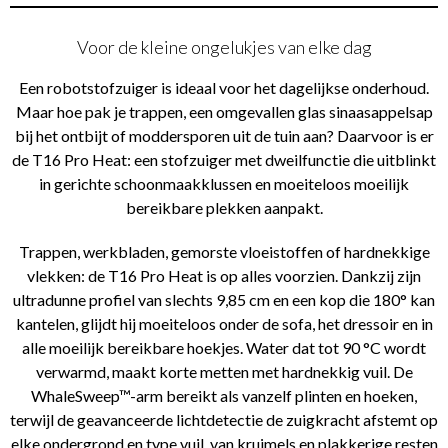
Voor de kleine ongelukjes van elke dag
Een robotstofzuiger is ideaal voor het dagelijkse onderhoud.
Maar hoe pak je trappen, een omgevallen glas sinaasappelsap
bij het ontbijt of moddersporen uit de tuin aan? Daarvoor is er
de T16 Pro Heat: een stofzuiger met dweilfunctie die uitblinkt
in gerichte schoonmaakklussen en moeiteloos moeilijk
bereikbare plekken aanpakt.
Trappen, werkbladen, gemorste vloeistoffen of hardnekkige
vlekken: de T16 Pro Heat is op alles voorzien. Dankzij zijn
ultradunne profiel van slechts 9,85 cm en een kop die 180° kan
kantelen, glijdt hij moeiteloos onder de sofa, het dressoir en in
alle moeilijk bereikbare hoekjes. Water dat tot 90 °C wordt
verwarmd, maakt korte metten met hardnekkig vuil. De
WhaleSweep™-arm bereikt als vanzelf plinten en hoeken,
terwijl de geavanceerde lichtdetectie de zuigkracht afstemt op
elke ondergrond en type vuil, van kruimels en plakkerige resten