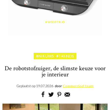
WEDSTRIJD
Win een plancha met twee kookzones ter waarde van 189,99 euro
aangeboden door riviera&bar
#NIEUWS
#TRENDS
De robotstofzuiger, de slimste keuze voor
je interieur
Geplaatst op
19.07.2026
door
Commercieel team