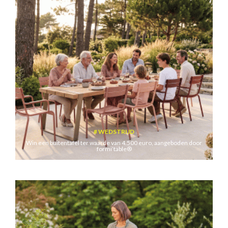
WEDSTRIJD
Win een buitentafel ter waarde van 4.500 euro, aangeboden door
formi’table®