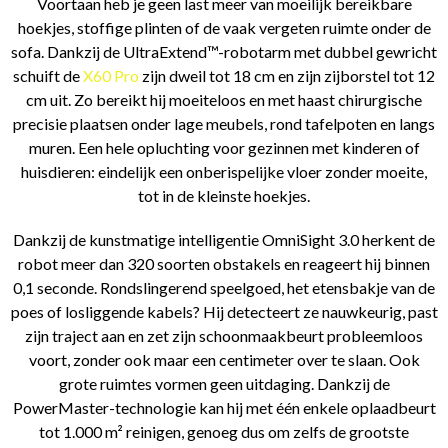
Voortaan heb je geen last meer van moeilijk bereikbare
hoekjes, stoffige plinten of de vaak vergeten ruimte onder de
sofa. Dankzij de UltraExtend™-robotarm met dubbel gewricht
schuift de
X60 Pro
zijn dweil tot 18 cm en zijn zijborstel tot 12
cm uit. Zo bereikt hij moeiteloos en met haast chirurgische
precisie plaatsen onder lage meubels, rond tafelpoten en langs
muren. Een hele opluchting voor gezinnen met kinderen of
huisdieren: eindelijk een onberispelijke vloer zonder moeite,
tot in de kleinste hoekjes.
Dankzij de kunstmatige intelligentie OmniSight 3.0 herkent de
robot meer dan 320 soorten obstakels en reageert hij binnen
0,1 seconde. Rondslingerend speelgoed, het etensbakje van de
poes of losliggende kabels? Hij detecteert ze nauwkeurig, past
zijn traject aan en zet zijn schoonmaakbeurt probleemloos
voort, zonder ook maar een centimeter over te slaan. Ook
grote ruimtes vormen geen uitdaging. Dankzij de
PowerMaster-technologie kan hij met één enkele oplaadbeurt
tot 1.000 m² reinigen, genoeg dus om zelfs de grootste