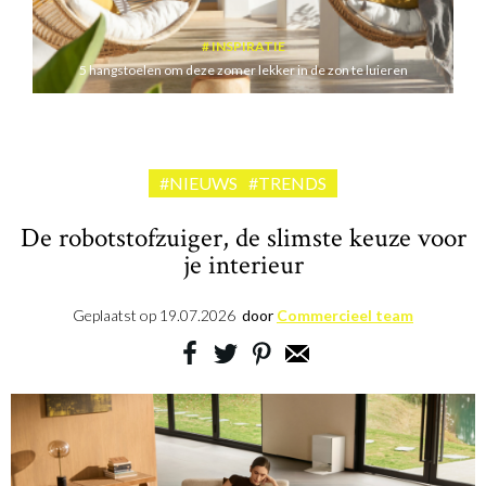
INSPIRATIE
5 hangstoelen om deze zomer lekker in de zon te luieren
#NIEUWS
#TRENDS
De robotstofzuiger, de slimste keuze voor
je interieur
Geplaatst op
19.07.2026
door
Commercieel team