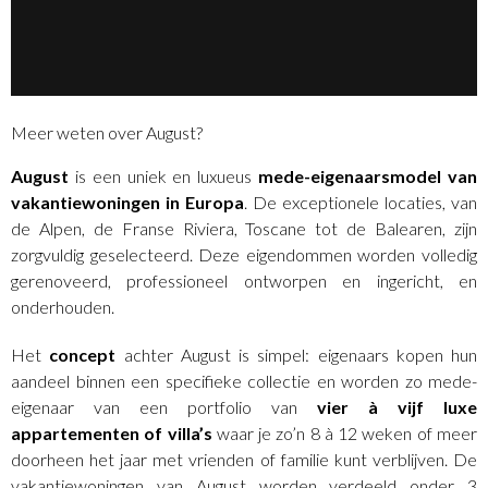
Meer weten over August?
August
is een uniek en luxueus
mede-eigenaarsmodel van
vakantiewoningen in Europa
. De exceptionele locaties, van
de Alpen, de Franse Riviera, Toscane tot de Balearen, zijn
zorgvuldig geselecteerd. Deze eigendommen worden volledig
gerenoveerd, professioneel ontworpen en ingericht, en
onderhouden.
Het
concept
achter
August
is simpel: eigenaars kopen hun
aandeel binnen een specifieke collectie en worden zo mede-
eigenaar van een portfolio van
vier à vijf luxe
appartementen of villa’s
waar je zo’n 8 à 12 weken of meer
doorheen het jaar met vrienden of familie kunt verblijven. De
vakantiewoningen van
August
worden verdeeld onder 3