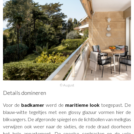
© August
Details domineren
Voor de
badkamer
werd de
maritieme
look
toegepast. De
blauw-witte tegeltjes met een glossy glazuur vormen hier de
blikvangers. De afgeronde spiegel en de lichtbollen van melkglas
verwijzen ook weer naar de sixties, de rode draad doorheen
het hele appartement. De speelse contrasten en de vele