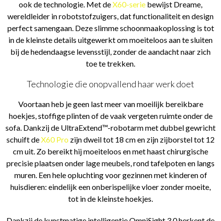
ook de technologie. Met de
X60-serie
bewijst Dreame,
wereldleider in robotstofzuigers, dat functionaliteit en design
perfect samengaan. Deze slimme schoonmaakoplossing is tot
in de kleinste details uitgewerkt om moeiteloos aan te sluiten
bij de hedendaagse levensstijl, zonder de aandacht naar zich
toe te trekken.
Technologie die onopvallend haar werk doet
Voortaan heb je geen last meer van moeilijk bereikbare
hoekjes, stoffige plinten of de vaak vergeten ruimte onder de
sofa. Dankzij de UltraExtend™-robotarm met dubbel gewricht
schuift de
X60 Pro
zijn dweil tot 18 cm en zijn zijborstel tot 12
cm uit. Zo bereikt hij moeiteloos en met haast chirurgische
precisie plaatsen onder lage meubels, rond tafelpoten en langs
muren. Een hele opluchting voor gezinnen met kinderen of
huisdieren: eindelijk een onberispelijke vloer zonder moeite,
tot in de kleinste hoekjes.
Dankzij de kunstmatige intelligentie OmniSight 3.0 herkent de