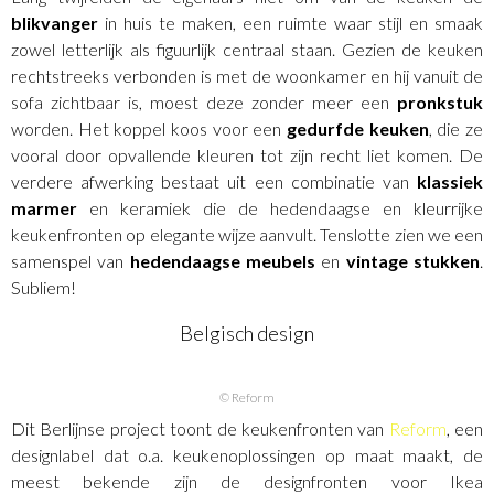
blikvanger
in huis te maken, een ruimte waar stijl en smaak
zowel letterlijk als figuurlijk centraal staan. Gezien de keuken
rechtstreeks verbonden is met de woonkamer en hij vanuit de
sofa zichtbaar is, moest deze zonder meer een
pronkstuk
worden. Het koppel koos voor een
gedurfde keuken
, die ze
vooral door opvallende kleuren tot zijn recht liet komen. De
verdere afwerking bestaat uit een combinatie van
klassiek
marmer
en keramiek die de hedendaagse en kleurrijke
keukenfronten op elegante wijze aanvult. Tenslotte zien we een
samenspel van
hedendaagse meubels
en
vintage stukken
.
Subliem!
Belgisch design
© Reform
Dit Berlijnse project toont de keukenfronten van
Reform
, een
designlabel dat o.a. keukenoplossingen op maat maakt, de
meest bekende zijn de designfronten voor Ikea