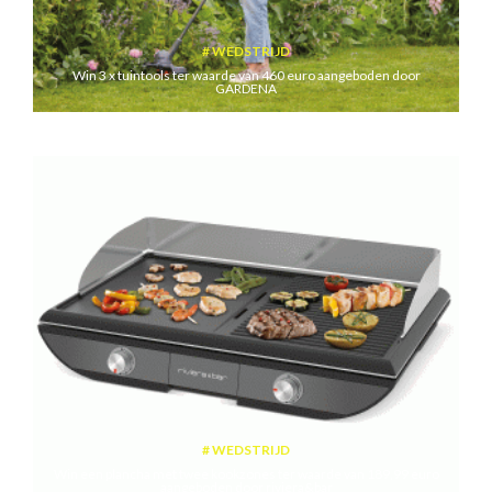
WEDSTRIJD
Win 3 x tuintools ter waarde van 460 euro aangeboden door
GARDENA
WEDSTRIJD
Win een plancha met twee kookzones ter waarde van 189,99 euro
aangeboden door riviera&bar