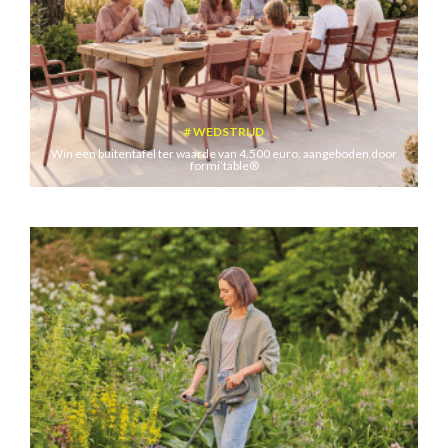
WEDSTRIJD
Win een buitentafel ter waarde van 4.500 euro, aangeboden door
formi’table®