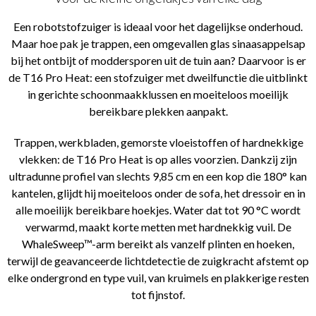
Een robotstofzuiger is ideaal voor het dagelijkse onderhoud.
Maar hoe pak je trappen, een omgevallen glas sinaasappelsap
bij het ontbijt of moddersporen uit de tuin aan? Daarvoor is er
de T16 Pro Heat: een stofzuiger met dweilfunctie die uitblinkt
in gerichte schoonmaakklussen en moeiteloos moeilijk
bereikbare plekken aanpakt.
Trappen, werkbladen, gemorste vloeistoffen of hardnekkige
vlekken: de T16 Pro Heat is op alles voorzien. Dankzij zijn
ultradunne profiel van slechts 9,85 cm en een kop die 180° kan
kantelen, glijdt hij moeiteloos onder de sofa, het dressoir en in
alle moeilijk bereikbare hoekjes. Water dat tot 90 °C wordt
verwarmd, maakt korte metten met hardnekkig vuil. De
WhaleSweep™-arm bereikt als vanzelf plinten en hoeken,
terwijl de geavanceerde lichtdetectie de zuigkracht afstemt op
elke ondergrond en type vuil, van kruimels en plakkerige resten
tot fijnstof.