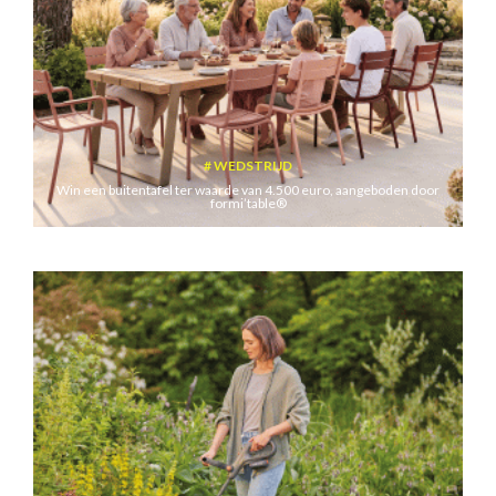
WEDSTRIJD
Win een buitentafel ter waarde van 4.500 euro, aangeboden door
formi’table®