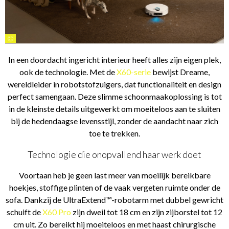
©
In een doordacht ingericht interieur heeft alles zijn eigen plek,
ook de technologie. Met de
X60-serie
bewijst Dreame,
wereldleider in robotstofzuigers, dat functionaliteit en design
perfect samengaan. Deze slimme schoonmaakoplossing is tot
in de kleinste details uitgewerkt om moeiteloos aan te sluiten
bij de hedendaagse levensstijl, zonder de aandacht naar zich
toe te trekken.
Technologie die onopvallend haar werk doet
Voortaan heb je geen last meer van moeilijk bereikbare
hoekjes, stoffige plinten of de vaak vergeten ruimte onder de
sofa. Dankzij de UltraExtend™-robotarm met dubbel gewricht
schuift de
X60 Pro
zijn dweil tot 18 cm en zijn zijborstel tot 12
cm uit. Zo bereikt hij moeiteloos en met haast chirurgische