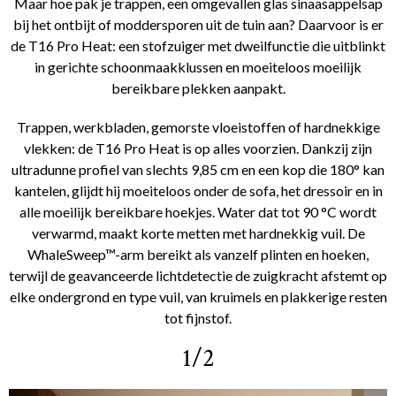
Maar hoe pak je trappen, een omgevallen glas sinaasappelsap
bij het ontbijt of moddersporen uit de tuin aan? Daarvoor is er
de T16 Pro Heat: een stofzuiger met dweilfunctie die uitblinkt
in gerichte schoonmaakklussen en moeiteloos moeilijk
bereikbare plekken aanpakt.
Trappen, werkbladen, gemorste vloeistoffen of hardnekkige
vlekken: de T16 Pro Heat is op alles voorzien. Dankzij zijn
ultradunne profiel van slechts 9,85 cm en een kop die 180° kan
kantelen, glijdt hij moeiteloos onder de sofa, het dressoir en in
alle moeilijk bereikbare hoekjes. Water dat tot 90 °C wordt
verwarmd, maakt korte metten met hardnekkig vuil. De
WhaleSweep™-arm bereikt als vanzelf plinten en hoeken,
terwijl de geavanceerde lichtdetectie de zuigkracht afstemt op
elke ondergrond en type vuil, van kruimels en plakkerige resten
tot fijnstof.
1/2