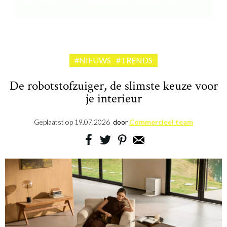
Win een plancha met twee kookzones ter waarde van 189,99 euro
aangeboden door riviera&bar
#NIEUWS
#TRENDS
De robotstofzuiger, de slimste keuze voor
je interieur
Geplaatst op
19.07.2026
door
Commercieel team