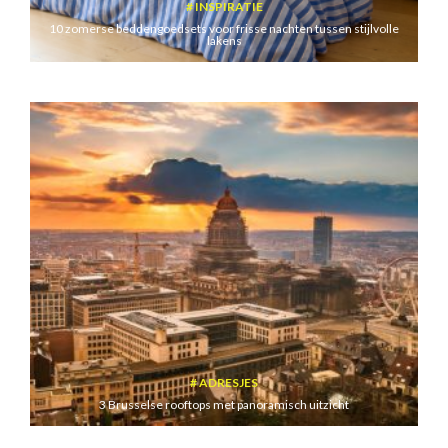
INSPIRATIE
10 zomerse beddengoedsets voor frisse nachten tussen stijlvolle
lakens
ADRESJES
3 Brusselse rooftops met panoramisch uitzicht