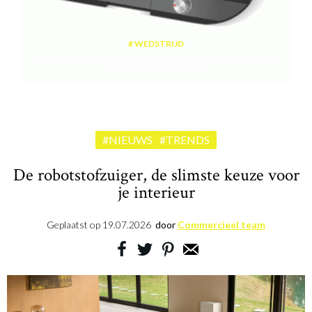
WEDSTRIJD
Win een plancha met twee kookzones ter waarde van 189,99 euro
aangeboden door riviera&bar
#NIEUWS
#TRENDS
De robotstofzuiger, de slimste keuze voor
je interieur
Geplaatst op
19.07.2026
door
Commercieel team