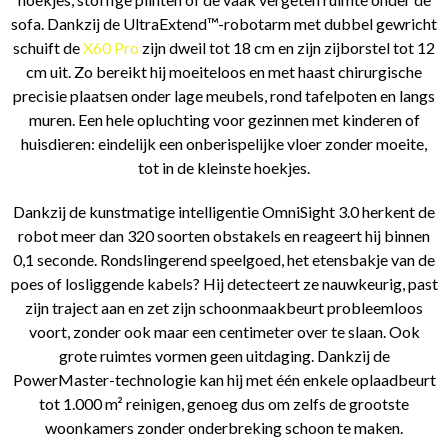
sofa. Dankzij de UltraExtend™-robotarm met dubbel gewricht
schuift de
X60 Pro
zijn dweil tot 18 cm en zijn zijborstel tot 12
cm uit. Zo bereikt hij moeiteloos en met haast chirurgische
precisie plaatsen onder lage meubels, rond tafelpoten en langs
muren. Een hele opluchting voor gezinnen met kinderen of
huisdieren: eindelijk een onberispelijke vloer zonder moeite,
tot in de kleinste hoekjes.
Dankzij de kunstmatige intelligentie OmniSight 3.0 herkent de
robot meer dan 320 soorten obstakels en reageert hij binnen
0,1 seconde. Rondslingerend speelgoed, het etensbakje van de
poes of losliggende kabels? Hij detecteert ze nauwkeurig, past
zijn traject aan en zet zijn schoonmaakbeurt probleemloos
voort, zonder ook maar een centimeter over te slaan. Ook
grote ruimtes vormen geen uitdaging. Dankzij de
PowerMaster-technologie kan hij met één enkele oplaadbeurt
tot 1.000 m² reinigen, genoeg dus om zelfs de grootste
woonkamers zonder onderbreking schoon te maken.