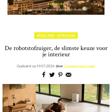
ADRESJES
3 Brusselse rooftops met panoramisch uitzicht
#NIEUWS
#TRENDS
De robotstofzuiger, de slimste keuze voor
je interieur
Geplaatst op
19.07.2026
door
Commercieel team