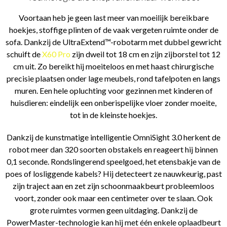
Voortaan heb je geen last meer van moeilijk bereikbare
hoekjes, stoffige plinten of de vaak vergeten ruimte onder de
sofa. Dankzij de UltraExtend™-robotarm met dubbel gewricht
schuift de
X60 Pro
zijn dweil tot 18 cm en zijn zijborstel tot 12
cm uit. Zo bereikt hij moeiteloos en met haast chirurgische
precisie plaatsen onder lage meubels, rond tafelpoten en langs
muren. Een hele opluchting voor gezinnen met kinderen of
huisdieren: eindelijk een onberispelijke vloer zonder moeite,
tot in de kleinste hoekjes.
Dankzij de kunstmatige intelligentie OmniSight 3.0 herkent de
robot meer dan 320 soorten obstakels en reageert hij binnen
0,1 seconde. Rondslingerend speelgoed, het etensbakje van de
poes of losliggende kabels? Hij detecteert ze nauwkeurig, past
zijn traject aan en zet zijn schoonmaakbeurt probleemloos
voort, zonder ook maar een centimeter over te slaan. Ook
grote ruimtes vormen geen uitdaging. Dankzij de
PowerMaster-technologie kan hij met één enkele oplaadbeurt