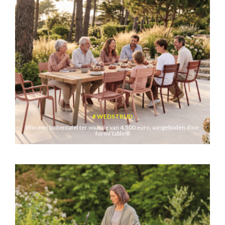
WEDSTRIJD
Win een buitentafel ter waarde van 4.500 euro, aangeboden door
formi’table®