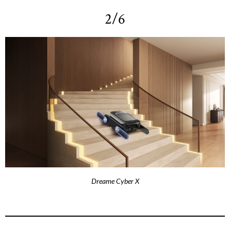
2/6
Dreame Cyber X