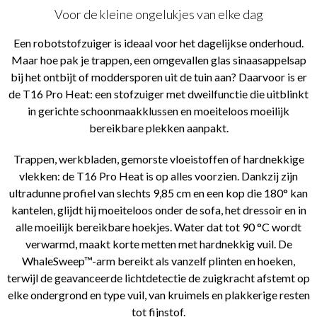
Voor de kleine ongelukjes van elke dag
Een robotstofzuiger is ideaal voor het dagelijkse onderhoud.
Maar hoe pak je trappen, een omgevallen glas sinaasappelsap
bij het ontbijt of moddersporen uit de tuin aan? Daarvoor is er
de T16 Pro Heat: een stofzuiger met dweilfunctie die uitblinkt
in gerichte schoonmaakklussen en moeiteloos moeilijk
bereikbare plekken aanpakt.
Trappen, werkbladen, gemorste vloeistoffen of hardnekkige
vlekken: de T16 Pro Heat is op alles voorzien. Dankzij zijn
ultradunne profiel van slechts 9,85 cm en een kop die 180° kan
kantelen, glijdt hij moeiteloos onder de sofa, het dressoir en in
alle moeilijk bereikbare hoekjes. Water dat tot 90 °C wordt
verwarmd, maakt korte metten met hardnekkig vuil. De
WhaleSweep™-arm bereikt als vanzelf plinten en hoeken,
terwijl de geavanceerde lichtdetectie de zuigkracht afstemt op
elke ondergrond en type vuil, van kruimels en plakkerige resten
tot fijnstof.