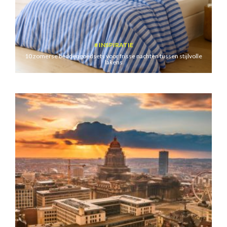
INSPIRATIE
10 zomerse beddengoedsets voor frisse nachten tussen stijlvolle
lakens