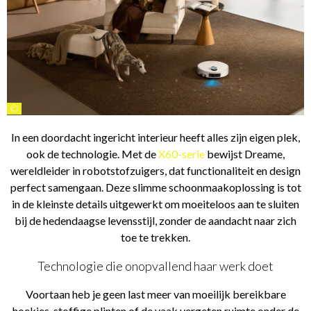
©
In een doordacht ingericht interieur heeft alles zijn eigen plek,
ook de technologie. Met de
X60-serie
bewijst Dreame,
wereldleider in robotstofzuigers, dat functionaliteit en design
perfect samengaan. Deze slimme schoonmaakoplossing is tot
in de kleinste details uitgewerkt om moeiteloos aan te sluiten
bij de hedendaagse levensstijl, zonder de aandacht naar zich
toe te trekken.
Technologie die onopvallend haar werk doet
Voortaan heb je geen last meer van moeilijk bereikbare
hoekjes, stoffige plinten of de vaak vergeten ruimte onder de