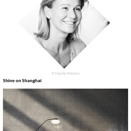
© Noortje Palmers
Shine on Shanghai