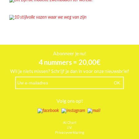
SLIDER
10 stijlvolle vazen waar we weg van zijn
Abonneer je nu!
4 nummers = 20,00€
Wil je niets missen? Schrijf je dan in voor onze nieuwsbrief
Volg ons op!
AI Chart
J.V.
Privacyverklaring