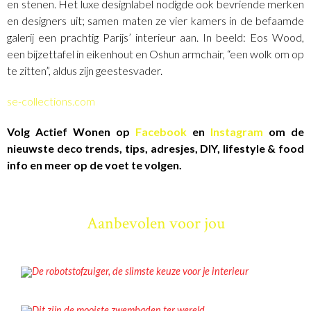
en stenen. Het luxe designlabel nodigde ook bevriende merken
en designers uit; samen maten ze vier kamers in de befaamde
galerij een prachtig Parijs’ interieur aan. In beeld: Eos Wood,
een bijzettafel in eikenhout en Oshun armchair, “een wolk om op
te zitten”, aldus zijn geestesvader.
se-collections.com
Volg Actief Wonen op
Facebook
en
Instagram
om de
nieuwste deco trends, tips, adresjes, DIY, lifestyle & food
info en meer op de voet te volgen.
Aanbevolen voor jou
NIEUWS
De robotstofzuiger, de slimste keuze voor je interieur
INSPIRATIE
Dit zijn de mooiste zwembaden ter wereld.