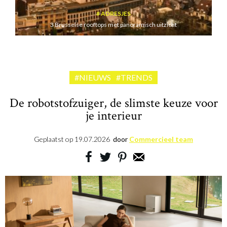
ADRESJES
3 Brusselse rooftops met panoramisch uitzicht
#NIEUWS
#TRENDS
De robotstofzuiger, de slimste keuze voor
je interieur
Geplaatst op
19.07.2026
door
Commercieel team