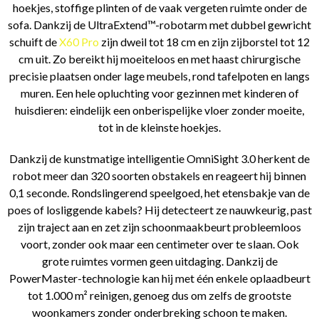
hoekjes, stoffige plinten of de vaak vergeten ruimte onder de
sofa. Dankzij de UltraExtend™-robotarm met dubbel gewricht
schuift de
X60 Pro
zijn dweil tot 18 cm en zijn zijborstel tot 12
cm uit. Zo bereikt hij moeiteloos en met haast chirurgische
precisie plaatsen onder lage meubels, rond tafelpoten en langs
muren. Een hele opluchting voor gezinnen met kinderen of
huisdieren: eindelijk een onberispelijke vloer zonder moeite,
tot in de kleinste hoekjes.
Dankzij de kunstmatige intelligentie OmniSight 3.0 herkent de
robot meer dan 320 soorten obstakels en reageert hij binnen
0,1 seconde. Rondslingerend speelgoed, het etensbakje van de
poes of losliggende kabels? Hij detecteert ze nauwkeurig, past
zijn traject aan en zet zijn schoonmaakbeurt probleemloos
voort, zonder ook maar een centimeter over te slaan. Ook
grote ruimtes vormen geen uitdaging. Dankzij de
PowerMaster-technologie kan hij met één enkele oplaadbeurt
tot 1.000 m² reinigen, genoeg dus om zelfs de grootste
woonkamers zonder onderbreking schoon te maken.