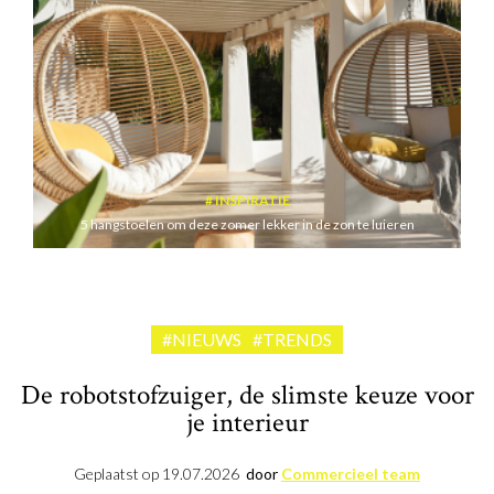
INSPIRATIE
5 hangstoelen om deze zomer lekker in de zon te luieren
#NIEUWS
#TRENDS
De robotstofzuiger, de slimste keuze voor
je interieur
Geplaatst op
19.07.2026
door
Commercieel team