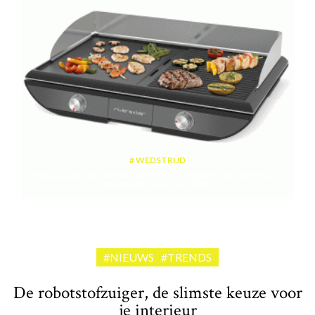
WEDSTRIJD
Win een plancha met twee kookzones ter waarde van 189,99 euro
aangeboden door riviera&bar
#NIEUWS
#TRENDS
De robotstofzuiger, de slimste keuze voor
je interieur