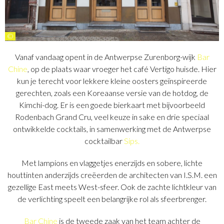
©
Vanaf vandaag opent in de Antwerpse Zurenborg-wijk
Bar
Chine
, op de plaats waar vroeger het café Vertigo huisde. Hier
kun je terecht voor lekkere kleine oosters geïnspireerde
gerechten, zoals een Koreaanse versie van de hotdog, de
Kimchi-dog. Er is een goede bierkaart met bijvoorbeeld
Rodenbach Grand Cru, veel keuze in sake en drie speciaal
ontwikkelde cocktails, in samenwerking met de Antwerpse
cocktailbar
Sips.
Met lampions en vlaggetjes enerzijds en sobere, lichte
houttinten anderzijds creëerden de architecten van I.S.M. een
gezellige East meets West-sfeer. Ook de zachte lichtkleur van
de verlichting speelt een belangrijke rol als sfeerbrenger.
Bar Chine
is de tweede zaak van het team achter de