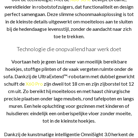
wereldleider in robotstofzuigers, dat functionaliteit en design
perfect samengaan. Deze slimme schoonmaakoplossing is tot
in de kleinste details uitgewerkt om moeiteloos aan te sluiten
bij de hedendaagse levensstijl, zonder de aandacht naar zich
toe te trekken.
Technologie die onopvallend haar werk doet
Voortaan heb je geen last meer van moeilijk bereikbare
hoekjes, stoffige plinten of de vaak vergeten ruimte onder de
sofa. Dankzij de UltraExtend™-robotarm met dubbel gewricht
schuift de
X60 Pro
zijn dweil tot 18 cm en zijn zijborstel tot 12
cm uit. Zo bereikt hij moeiteloos en met haast chirurgische
precisie plaatsen onder lage meubels, rond tafelpoten en langs
muren. Een hele opluchting voor gezinnen met kinderen of
huisdieren: eindelijk een onberispelijke vloer zonder moeite,
tot in de kleinste hoekjes.
Dankzij de kunstmatige intelligentie OmniSight 3.0 herkent de