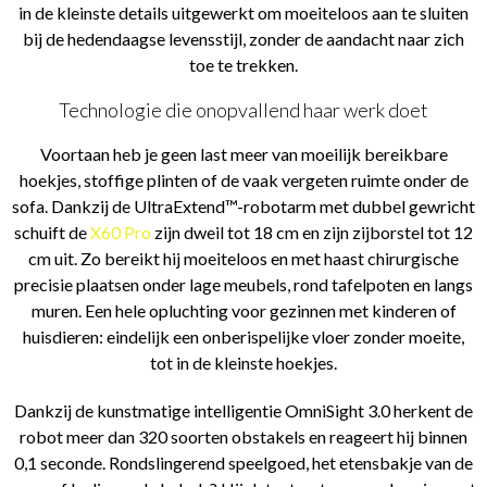
in de kleinste details uitgewerkt om moeiteloos aan te sluiten
bij de hedendaagse levensstijl, zonder de aandacht naar zich
toe te trekken.
Technologie die onopvallend haar werk doet
Voortaan heb je geen last meer van moeilijk bereikbare
hoekjes, stoffige plinten of de vaak vergeten ruimte onder de
sofa. Dankzij de UltraExtend™-robotarm met dubbel gewricht
schuift de
X60 Pro
zijn dweil tot 18 cm en zijn zijborstel tot 12
cm uit. Zo bereikt hij moeiteloos en met haast chirurgische
precisie plaatsen onder lage meubels, rond tafelpoten en langs
muren. Een hele opluchting voor gezinnen met kinderen of
huisdieren: eindelijk een onberispelijke vloer zonder moeite,
tot in de kleinste hoekjes.
Dankzij de kunstmatige intelligentie OmniSight 3.0 herkent de
robot meer dan 320 soorten obstakels en reageert hij binnen
0,1 seconde. Rondslingerend speelgoed, het etensbakje van de