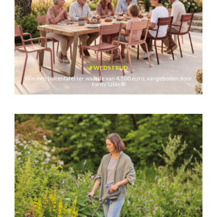
WEDSTRIJD
Win een buitentafel ter waarde van 4.500 euro, aangeboden door
formi’table®