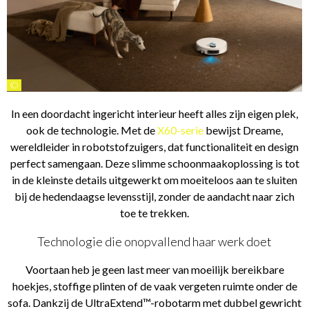
©
In een doordacht ingericht interieur heeft alles zijn eigen plek,
ook de technologie. Met de
X60-serie
bewijst Dreame,
wereldleider in robotstofzuigers, dat functionaliteit en design
perfect samengaan. Deze slimme schoonmaakoplossing is tot
in de kleinste details uitgewerkt om moeiteloos aan te sluiten
bij de hedendaagse levensstijl, zonder de aandacht naar zich
toe te trekken.
Technologie die onopvallend haar werk doet
Voortaan heb je geen last meer van moeilijk bereikbare
hoekjes, stoffige plinten of de vaak vergeten ruimte onder de
sofa. Dankzij de UltraExtend™-robotarm met dubbel gewricht