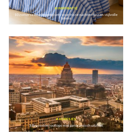
INSPIRATIE
10 zomerse beddengoedsets voor frisse nachten tussen stijlvolle
lakens
ADRESJES
3 Brusselse rooftops met panoramisch uitzicht