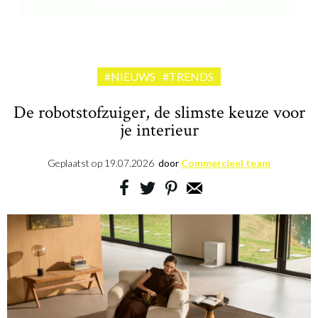
aangeboden door riviera&bar
#NIEUWS
#TRENDS
De robotstofzuiger, de slimste keuze voor
je interieur
Geplaatst op
19.07.2026
door
Commercieel team