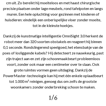
cm uit. Zo bereikt hij moeiteloos en met haast chirurgische
precisie plaatsen onder lage meubels, rond tafelpoten en langs
muren. Een hele opluchting voor gezinnen met kinderen of
huisdieren: eindelijk een onberispelijke vloer zonder moeite,
tot in de kleinste hoekjes.
Dankzij de kunstmatige intelligentie OmniSight 3.0 herkent de
robot meer dan 320 soorten obstakels en reageert hij binnen
0,1 seconde. Rondslingerend speelgoed, het etensbakje van de
poes of losliggende kabels? Hij detecteert ze nauwkeurig, past
zijn traject aan en zet zijn schoonmaakbeurt probleemloos
voort, zonder ook maar een centimeter over te slaan. Ook
grote ruimtes vormen geen uitdaging. Dankzij de
PowerMaster-technologie kan hij met één enkele oplaadbeurt
tot 1.000 m² reinigen, genoeg dus om zelfs de grootste
woonkamers zonder onderbreking schoon te maken.
1/6