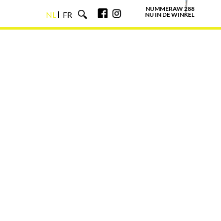
NUMMERAW 288
NL
FR
NU IN DE WINKEL
NL
FR