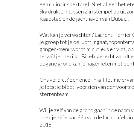
een culinair spektakel. Niet alleen het et
Sky drukte intussen zijn stempel op uitzond
Kaapstad en de jachthaven van Dubai…
Wat kan je verwachten? Laurent-Perrier 
je groep tot je de lucht ingaat, topenter
gangen-menu wordt minutieus en vlot, o
terwijl je toekijkt. Bij elk gerecht word
begane grond kan je nagenieten met een ko
Ons verdict? Een once-in-a-lifetime ervar
je locatie biedt, voorzien van een voortr
sterrenteam.
Wil je zelf van de grond gaan in de naam v
boek je zitje aan één van de luchttafels 
2018.