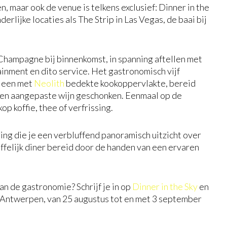
en, maar ook de venue is telkens exclusief: Dinner in the
erlijke locaties als The Strip in Las Vegas, de baai bij
Champagne bij binnenkomst, in spanning aftellen met
tainment en dito service. Het gastronomisch vijf
p een met
Neolith
bedekte kookoppervlakte, bereid
t een aangepaste wijn geschonken. Eenmaal op de
p koffie, thee of verfrissing.
ing die je een verbluffend panoramisch uitzicht over
effelijk diner bereid door de handen van een ervaren
an de gastronomie? Schrijf je in op
Dinner in the Sky
en
in Antwerpen, van 25 augustus tot en met 3 september