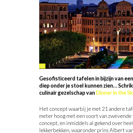
©
Gesofisticeerd tafelen in bijzijn van e
diep onder je stoel kunnen zien… Schrikt
culinair gezelschap van
Dinner in the S
Het concept waarbij je met 21 andere taf
meter hoog met een soort van zwevende ta
concept, en inmiddels al gekend over heel
lekkerbekken, waaronder prins Albert va