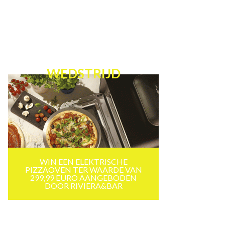
WEDSTRIJD
WIN EEN ELEKTRISCHE
PIZZAOVEN TER WAARDE VAN
299,99 EURO AANGEBODEN
DOOR RIVIERA&BAR