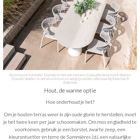
Aluminium tuintafel ‘Donato’ in het wit met een Calacatta keramisch blad en
‘Donato’ stoelen in wit aluminium en witgrijs wicker, allemaal bij Exterioo ©
Exterioo
Hout, de warme optie
Hoe onderhoud je het?
Om je houten terras weer in zijn oude glorie te herstellen, moet
je het twee keer per jaar schoonmaken. Om mos en gladheid te
voorkomen, gebruik je een borstel, zwarte zeep, een
kleurontvetter en terre de Sommières (d.i. een natuurlijke