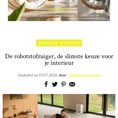
INSPIRATIE
5 hangstoelen om deze zomer lekker in de zon te luieren
#NIEUWS
#TRENDS
De robotstofzuiger, de slimste keuze voor
je interieur
Geplaatst op
19.07.2026
door
Commercieel team