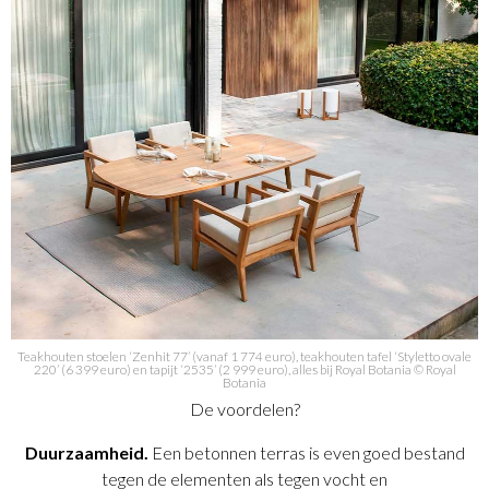
Teakhouten stoelen ‘Zenhit 77’ (vanaf 1 774 euro), teakhouten tafel ‘Styletto ovale
220’ (6 399 euro) en tapijt ‘2535’ (2 999 euro), alles bij Royal Botania © Royal
Botania
De voordelen?
Duurzaamheid.
Een betonnen terras is even goed bestand
tegen de elementen als tegen vocht en