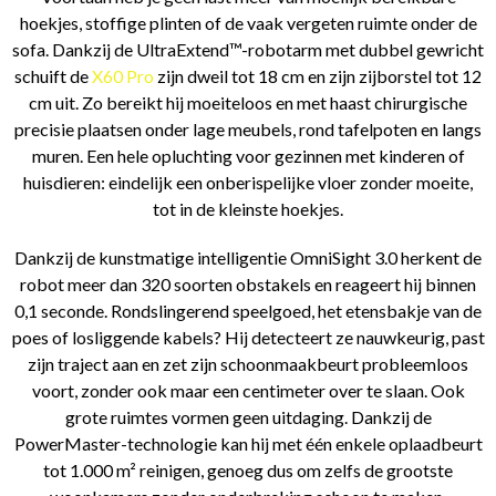
hoekjes, stoffige plinten of de vaak vergeten ruimte onder de
sofa. Dankzij de UltraExtend™-robotarm met dubbel gewricht
schuift de
X60 Pro
zijn dweil tot 18 cm en zijn zijborstel tot 12
cm uit. Zo bereikt hij moeiteloos en met haast chirurgische
precisie plaatsen onder lage meubels, rond tafelpoten en langs
muren. Een hele opluchting voor gezinnen met kinderen of
huisdieren: eindelijk een onberispelijke vloer zonder moeite,
tot in de kleinste hoekjes.
Dankzij de kunstmatige intelligentie OmniSight 3.0 herkent de
robot meer dan 320 soorten obstakels en reageert hij binnen
0,1 seconde. Rondslingerend speelgoed, het etensbakje van de
poes of losliggende kabels? Hij detecteert ze nauwkeurig, past
zijn traject aan en zet zijn schoonmaakbeurt probleemloos
voort, zonder ook maar een centimeter over te slaan. Ook
grote ruimtes vormen geen uitdaging. Dankzij de
PowerMaster-technologie kan hij met één enkele oplaadbeurt
tot 1.000 m² reinigen, genoeg dus om zelfs de grootste