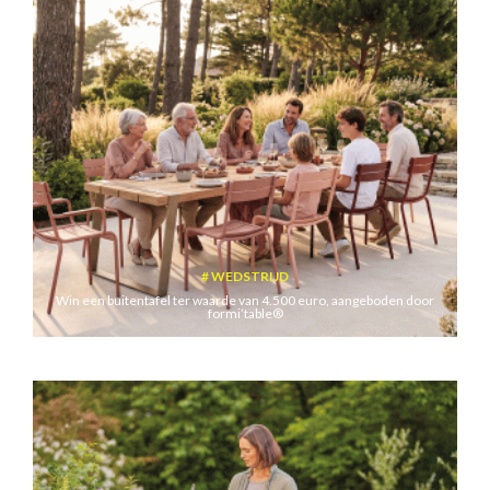
WEDSTRIJD
Win een buitentafel ter waarde van 4.500 euro, aangeboden door
formi’table®