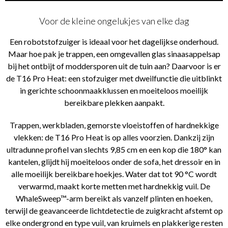
Voor de kleine ongelukjes van elke dag
Een robotstofzuiger is ideaal voor het dagelijkse onderhoud.
Maar hoe pak je trappen, een omgevallen glas sinaasappelsap
bij het ontbijt of moddersporen uit de tuin aan? Daarvoor is er
de T16 Pro Heat: een stofzuiger met dweilfunctie die uitblinkt
in gerichte schoonmaakklussen en moeiteloos moeilijk
bereikbare plekken aanpakt.
Trappen, werkbladen, gemorste vloeistoffen of hardnekkige
vlekken: de T16 Pro Heat is op alles voorzien. Dankzij zijn
ultradunne profiel van slechts 9,85 cm en een kop die 180° kan
kantelen, glijdt hij moeiteloos onder de sofa, het dressoir en in
alle moeilijk bereikbare hoekjes. Water dat tot 90 °C wordt
verwarmd, maakt korte metten met hardnekkig vuil. De
WhaleSweep™-arm bereikt als vanzelf plinten en hoeken,
terwijl de geavanceerde lichtdetectie de zuigkracht afstemt op
elke ondergrond en type vuil, van kruimels en plakkerige resten