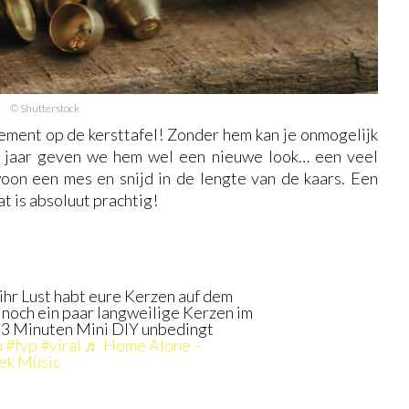
© Shutterstock
ement op de kersttafel! Zonder hem kan je onmogelijk
t jaar geven we hem wel een nieuwe look… een veel
n een mes en snijd in de lengte van de kaars. Een
t is absoluut prachtig!
 ihr Lust habt eure Kerzen auf dem
noch ein paar langweilige Kerzen im
s 3 Minuten Mini DIY unbedingt
u
#fyp
#viral
♬ Home Alone –
ek Music