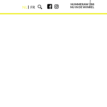
NUMMERAW 288
NL
FR
NU IN DE WINKEL
NL
FR