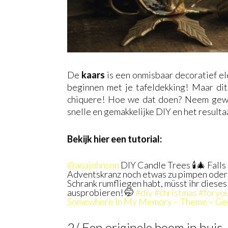
De
kaars
is een onmisbaar decoratief el
beginnen met je tafeldekking! Maar di
chiquere! Hoe we dat doen? Neem gewoo
snelle en gemakkelijke DIY en het resultaa
Bekijk hier een tutorial:
@anajohnson
DIY Candle Trees 🕯️🎄 Falls
Adventskranz noch etwas zu pimpen oder 
Schrank rumfliegen habt, müsst ihr diese
ausprobieren! 🤭
#diy
#christmas
#foryo
Somewhere In My Memory – Theme – Ge
2/ Een originele boom in huis