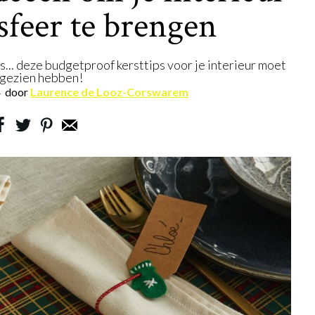
tsfeer te brengen
... deze budgetproof kersttips voor je interieur moet
 gezien hebben!
4
door
Laurence de Looz-Corswarem