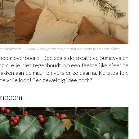
reren ons door de DIY van Sümeyya om een alternatieve boom te creëren! © Ikea
stboom overboord. Doe zoals de creatieve Sümeyya en
ng die je niet tegenhoudt om een feestelijke sfeer te
akken aan de muur en versier ze daarna. Kerstballen,
 de vrije loop! Een geweldig idee, toch?
nenboom