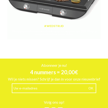
WEDSTRIJD
Win een plancha met twee kookzones ter waarde van 189,99 euro
aangeboden door riviera&bar
Abonneer je nu!
4 nummers = 20,00€
Wil je niets missen? Schrijf je dan in voor onze nieuwsbrief
Volg ons op!