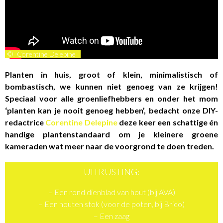
©
Corentine Delepine
Planten in huis, groot of klein, minimalistisch of
bombastisch, we kunnen niet genoeg van ze krijgen!
Speciaal voor alle groenliefhebbers en onder het mom
‘planten kan je nooit genoeg hebben’, bedacht onze DIY-
redactrice
Corentine Delepine
deze keer een schattige én
handige plantenstandaard om je kleinere groene
kameraden wat meer naar de voorgrond te doen treden.
UITRUSTING:
– Een rond dienblad van hout (bij AVA)
– Een houten stok (voor de poten, bij Brico)
– Een zaag