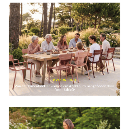
WEDSTRIJD
Win een buitentafel ter waarde van 4.500 euro, aangeboden door
formi’table®