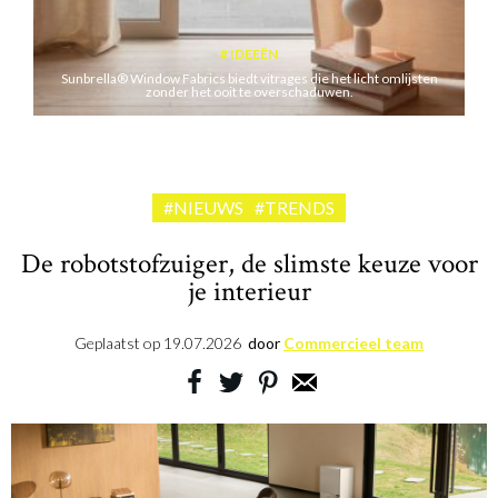
IDEEËN
Sunbrella® Window Fabrics biedt vitrages die het licht omlijsten
zonder het ooit te overschaduwen.
#NIEUWS
#TRENDS
De robotstofzuiger, de slimste keuze voor
je interieur
Geplaatst op
19.07.2026
door
Commercieel team