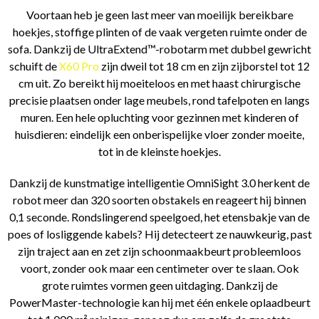
Voortaan heb je geen last meer van moeilijk bereikbare
hoekjes, stoffige plinten of de vaak vergeten ruimte onder de
sofa. Dankzij de UltraExtend™-robotarm met dubbel gewricht
schuift de
X60 Pro
zijn dweil tot 18 cm en zijn zijborstel tot 12
cm uit. Zo bereikt hij moeiteloos en met haast chirurgische
precisie plaatsen onder lage meubels, rond tafelpoten en langs
muren. Een hele opluchting voor gezinnen met kinderen of
huisdieren: eindelijk een onberispelijke vloer zonder moeite,
tot in de kleinste hoekjes.
Dankzij de kunstmatige intelligentie OmniSight 3.0 herkent de
robot meer dan 320 soorten obstakels en reageert hij binnen
0,1 seconde. Rondslingerend speelgoed, het etensbakje van de
poes of losliggende kabels? Hij detecteert ze nauwkeurig, past
zijn traject aan en zet zijn schoonmaakbeurt probleemloos
voort, zonder ook maar een centimeter over te slaan. Ook
grote ruimtes vormen geen uitdaging. Dankzij de
PowerMaster-technologie kan hij met één enkele oplaadbeurt