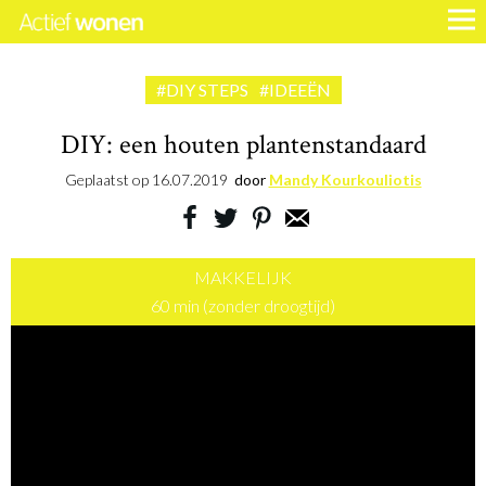
#DIY STEPS
#IDEEËN
DIY: een houten plantenstandaard
Geplaatst op
16.07.2019
door
Mandy Kourkouliotis
MAKKELIJK
60 min (zonder droogtijd)