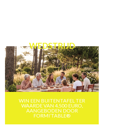
WEDSTRIJD
WIN EEN BUITENTAFEL TER
WAARDE VAN 4.500 EURO,
AANGEBODEN DOOR
FORMI’TABLE®