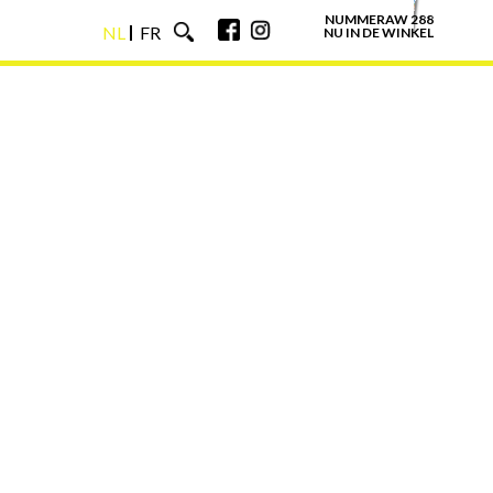
NUMMERAW 288
NL
FR
NU IN DE WINKEL
NL
FR