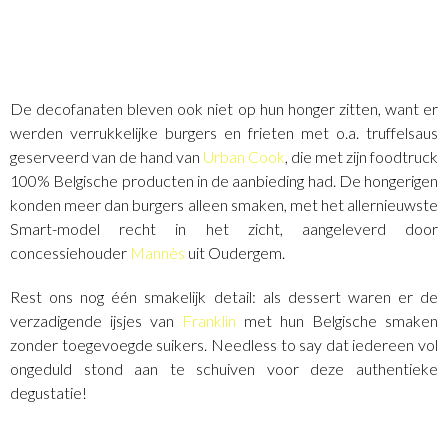
De decofanaten bleven ook niet op hun honger zitten, want er
werden verrukkelijke burgers en frieten met o.a. truffelsaus
geserveerd van de hand van
Urban Cook
, die met zijn foodtruck
100% Belgische producten in de aanbieding had. De hongerigen
konden meer dan burgers alleen smaken, met het allernieuwste
Smart-model recht in het zicht, aangeleverd door
concessiehouder
Mannès
uit Oudergem.
Rest ons nog één smakelijk detail: als dessert waren er de
verzadigende ijsjes van
Franklin
met hun Belgische smaken
zonder toegevoegde suikers. Needless to say dat iedereen vol
ongeduld stond aan te schuiven voor deze authentieke
degustatie!