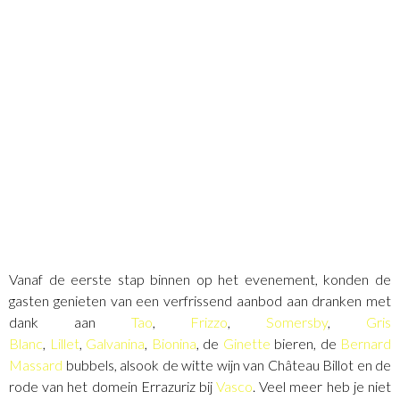
Vanaf de eerste stap binnen op het evenement, konden de
gasten genieten van een verfrissend aanbod aan dranken met
dank aan
Tao
,
Frizzo
,
Somersby
,
Gris
Blanc
,
Lillet
,
Galvanina
,
Bionina
, de
Ginette
bieren, de
Bernard
Massard
bubbels, alsook de witte wijn van Château Billot en de
rode van het domein Errazuriz bij
Vasco
. Veel meer heb je niet