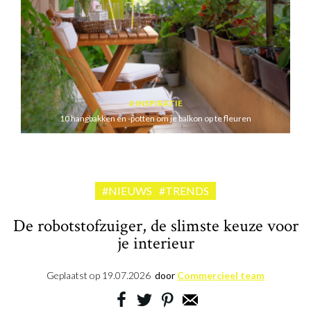
INSPIRATIE
10 hangbakken en -potten om je balkon op te fleuren
#NIEUWS
#TRENDS
De robotstofzuiger, de slimste keuze voor
je interieur
Geplaatst op
19.07.2026
door
Commercieel team