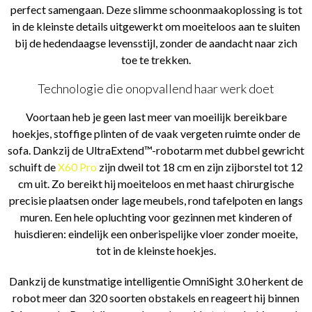
perfect samengaan. Deze slimme schoonmaakoplossing is tot
in de kleinste details uitgewerkt om moeiteloos aan te sluiten
bij de hedendaagse levensstijl, zonder de aandacht naar zich
toe te trekken.
Technologie die onopvallend haar werk doet
Voortaan heb je geen last meer van moeilijk bereikbare
hoekjes, stoffige plinten of de vaak vergeten ruimte onder de
sofa. Dankzij de UltraExtend™-robotarm met dubbel gewricht
schuift de
X60 Pro
zijn dweil tot 18 cm en zijn zijborstel tot 12
cm uit. Zo bereikt hij moeiteloos en met haast chirurgische
precisie plaatsen onder lage meubels, rond tafelpoten en langs
muren. Een hele opluchting voor gezinnen met kinderen of
huisdieren: eindelijk een onberispelijke vloer zonder moeite,
tot in de kleinste hoekjes.
Dankzij de kunstmatige intelligentie OmniSight 3.0 herkent de
robot meer dan 320 soorten obstakels en reageert hij binnen