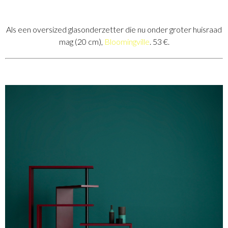
Als een oversized glasonderzetter die nu onder groter huisraad
mag (20 cm),
Bloomingville
. 53 €.