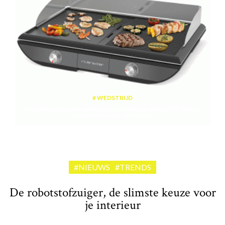
WEDSTRIJD
Win een plancha met twee kookzones ter waarde van 189,99 euro
aangeboden door riviera&bar
#NIEUWS
#TRENDS
De robotstofzuiger, de slimste keuze voor
je interieur