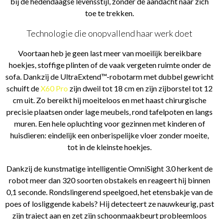
bij de hedendaagse levensstijl, zonder de aandacht naar zich
toe te trekken.
Technologie die onopvallend haar werk doet
Voortaan heb je geen last meer van moeilijk bereikbare
hoekjes, stoffige plinten of de vaak vergeten ruimte onder de
sofa. Dankzij de UltraExtend™-robotarm met dubbel gewricht
schuift de
X60 Pro
zijn dweil tot 18 cm en zijn zijborstel tot 12
cm uit. Zo bereikt hij moeiteloos en met haast chirurgische
precisie plaatsen onder lage meubels, rond tafelpoten en langs
muren. Een hele opluchting voor gezinnen met kinderen of
huisdieren: eindelijk een onberispelijke vloer zonder moeite,
tot in de kleinste hoekjes.
Dankzij de kunstmatige intelligentie OmniSight 3.0 herkent de
robot meer dan 320 soorten obstakels en reageert hij binnen
0,1 seconde. Rondslingerend speelgoed, het etensbakje van de
poes of losliggende kabels? Hij detecteert ze nauwkeurig, past
zijn traject aan en zet zijn schoonmaakbeurt probleemloos