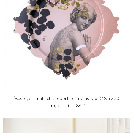
‘Buste’, dramatisch sierportret in kunststof (48,5 x 50
cm), bij
Ibr
i
de
. 86 €.