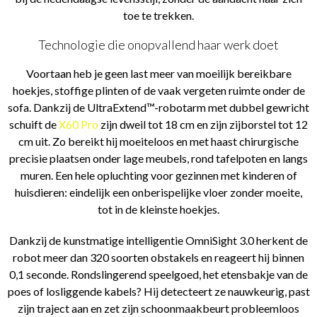
toe te trekken.
Technologie die onopvallend haar werk doet
Voortaan heb je geen last meer van moeilijk bereikbare
hoekjes, stoffige plinten of de vaak vergeten ruimte onder de
sofa. Dankzij de UltraExtend™-robotarm met dubbel gewricht
schuift de
X60 Pro
zijn dweil tot 18 cm en zijn zijborstel tot 12
cm uit. Zo bereikt hij moeiteloos en met haast chirurgische
precisie plaatsen onder lage meubels, rond tafelpoten en langs
muren. Een hele opluchting voor gezinnen met kinderen of
huisdieren: eindelijk een onberispelijke vloer zonder moeite,
tot in de kleinste hoekjes.
Dankzij de kunstmatige intelligentie OmniSight 3.0 herkent de
robot meer dan 320 soorten obstakels en reageert hij binnen
0,1 seconde. Rondslingerend speelgoed, het etensbakje van de
poes of losliggende kabels? Hij detecteert ze nauwkeurig, past
zijn traject aan en zet zijn schoonmaakbeurt probleemloos