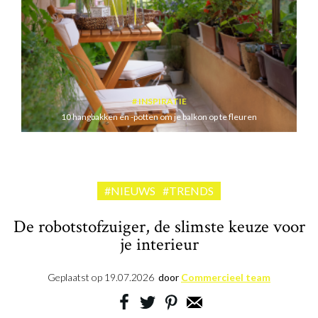
INSPIRATIE
10 hangbakken en -potten om je balkon op te fleuren
#NIEUWS
#TRENDS
De robotstofzuiger, de slimste keuze voor
je interieur
Geplaatst op
19.07.2026
door
Commercieel team