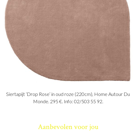
Siertapijt ‘Drop Rose’ in oud roze (220cm), Home Autour Du
Monde. 295 €. Info: 02/503 55 92.
Aanbevolen voor jou