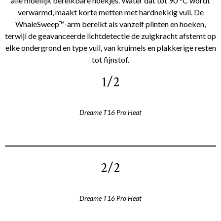
alle moeilijk bereikbare hoekjes. Water dat tot 90 °C wordt
verwarmd, maakt korte metten met hardnekkig vuil. De
WhaleSweep™-arm bereikt als vanzelf plinten en hoeken,
terwijl de geavanceerde lichtdetectie de zuigkracht afstemt op
elke ondergrond en type vuil, van kruimels en plakkerige resten
tot fijnstof.
1/2
Dreame T16 Pro Heat
2/2
Dreame T16 Pro Heat