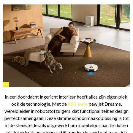
©
In een doordacht ingericht interieur heeft alles zijn eigen plek,
ook de technologie. Met de
X60-serie
bewijst Dreame,
wereldleider in robotstofzuigers, dat functionaliteit en design
perfect samengaan. Deze slimme schoonmaakoplossing is tot
in de kleinste details uitgewerkt om moeiteloos aan te sluiten
bij de hedendaagse levensstijl, zonder de aandacht naar zich