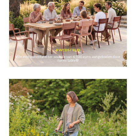
WEDSTRIJD
Win een buitentafel ter waarde van 4.500 euro, aangeboden door
formi’table®