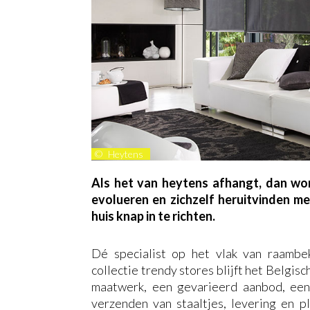
©
Heytens
Als het van heytens afhangt, dan word
evolueren en zichzelf heruitvinden me
huis knap in te richten.
Dé specialist op het vlak van raambe
collectie trendy stores blijft het Belgis
maatwerk, een gevarieerd aanbod, een 
verzenden van staaltjes, levering en p