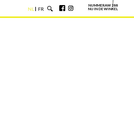
NUMMERAW 288
NL
FR
NU IN DE WINKEL
NL
FR