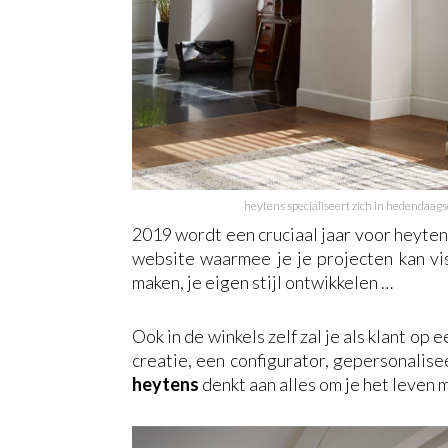
heytens specialiseert zich in hedendaags
2019 wordt een cruciaal jaar voor heytens
website waarmee je je projecten kan vis
maken, je eigen stijl ontwikkelen …
Ook in de winkels zelf zal je als klant op
creatie, een configurator, gepersonalise
h
eytens
denkt aan alles om je het leven 