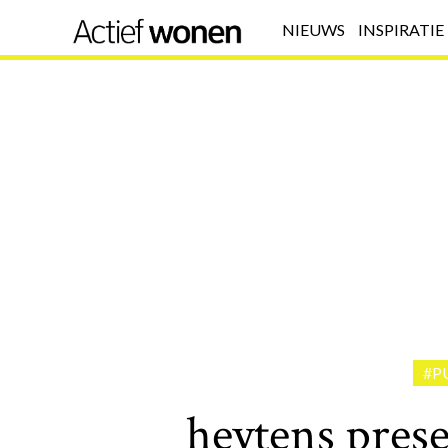
NIEUWS
INSPIRATIE
#P
heytens prese