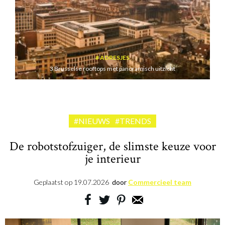
ADRESJES
3 Brusselse rooftops met panoramisch uitzicht
#NIEUWS
#TRENDS
De robotstofzuiger, de slimste keuze voor
je interieur
Geplaatst op
19.07.2026
door
Commercieel team