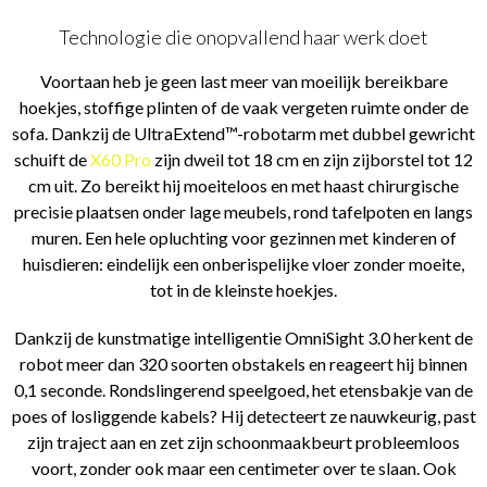
Technologie die onopvallend haar werk doet
Voortaan heb je geen last meer van moeilijk bereikbare
hoekjes, stoffige plinten of de vaak vergeten ruimte onder de
sofa. Dankzij de UltraExtend™-robotarm met dubbel gewricht
schuift de
X60 Pro
zijn dweil tot 18 cm en zijn zijborstel tot 12
cm uit. Zo bereikt hij moeiteloos en met haast chirurgische
precisie plaatsen onder lage meubels, rond tafelpoten en langs
muren. Een hele opluchting voor gezinnen met kinderen of
huisdieren: eindelijk een onberispelijke vloer zonder moeite,
tot in de kleinste hoekjes.
Dankzij de kunstmatige intelligentie OmniSight 3.0 herkent de
robot meer dan 320 soorten obstakels en reageert hij binnen
0,1 seconde. Rondslingerend speelgoed, het etensbakje van de
poes of losliggende kabels? Hij detecteert ze nauwkeurig, past
zijn traject aan en zet zijn schoonmaakbeurt probleemloos
voort, zonder ook maar een centimeter over te slaan. Ook