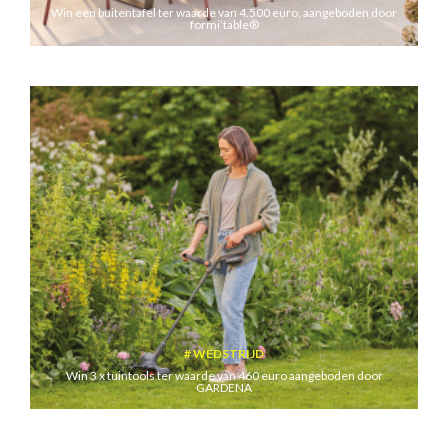
Win een buitentafel ter waarde van 4.500 euro, aangeboden door
formi’table®
WEDSTRIJD
Win 3 x tuintools ter waarde van 460 euro aangeboden door
GARDENA