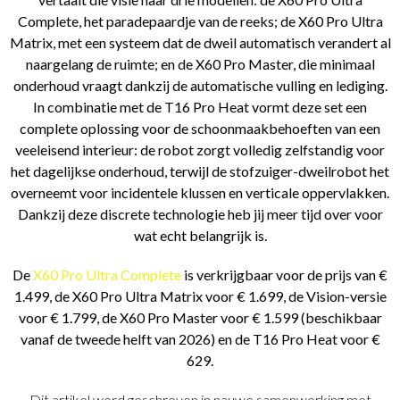
Complete, het paradepaardje van de reeks; de X60 Pro Ultra
Matrix, met een systeem dat de dweil automatisch verandert al
naargelang de ruimte; en de X60 Pro Master, die minimaal
onderhoud vraagt dankzij de automatische vulling en lediging.
In combinatie met de T16 Pro Heat vormt deze set een
complete oplossing voor de schoonmaakbehoeften van een
veeleisend interieur: de robot zorgt volledig zelfstandig voor
het dagelijkse onderhoud, terwijl de stofzuiger-dweilrobot het
overneemt voor incidentele klussen en verticale oppervlakken.
Dankzij deze discrete technologie heb jij meer tijd over voor
wat echt belangrijk is.
De
X60 Pro Ultra Complete
is verkrijgbaar voor de prijs van €
1.499, de X60 Pro Ultra Matrix voor € 1.699, de Vision-versie
voor € 1.799, de X60 Pro Master voor € 1.599 (beschikbaar
vanaf de tweede helft van 2026) en de T16 Pro Heat voor €
629.
Dit artikel werd geschreven in nauwe samenwerking met