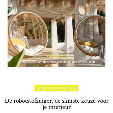
INSPIRATIE
5 hangstoelen om deze zomer lekker in de zon te luieren
#NIEUWS
#TRENDS
De robotstofzuiger, de slimste keuze voor
je interieur