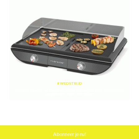
WEDSTRIJD
Win een plancha met twee kookzones ter waarde van 189,99 euro
aangeboden door riviera&bar
Abonneer je nu!