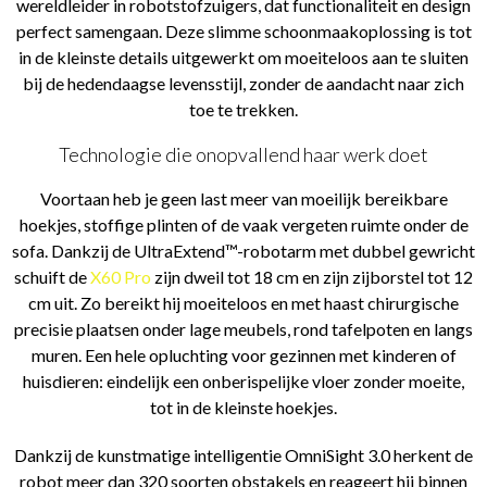
wereldleider in robotstofzuigers, dat functionaliteit en design
perfect samengaan. Deze slimme schoonmaakoplossing is tot
in de kleinste details uitgewerkt om moeiteloos aan te sluiten
bij de hedendaagse levensstijl, zonder de aandacht naar zich
toe te trekken.
Technologie die onopvallend haar werk doet
Voortaan heb je geen last meer van moeilijk bereikbare
hoekjes, stoffige plinten of de vaak vergeten ruimte onder de
sofa. Dankzij de UltraExtend™-robotarm met dubbel gewricht
schuift de
X60 Pro
zijn dweil tot 18 cm en zijn zijborstel tot 12
cm uit. Zo bereikt hij moeiteloos en met haast chirurgische
precisie plaatsen onder lage meubels, rond tafelpoten en langs
muren. Een hele opluchting voor gezinnen met kinderen of
huisdieren: eindelijk een onberispelijke vloer zonder moeite,
tot in de kleinste hoekjes.
Dankzij de kunstmatige intelligentie OmniSight 3.0 herkent de
robot meer dan 320 soorten obstakels en reageert hij binnen