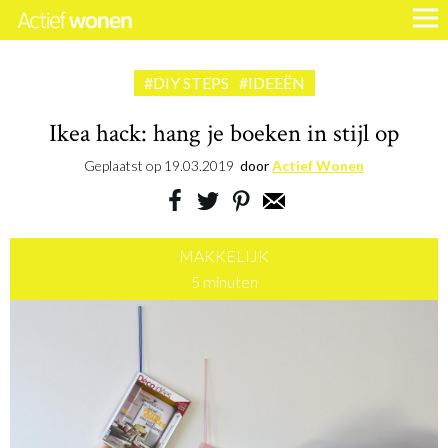
#DIY STEPS
#IDEEËN
Ikea hack: hang je boeken in stijl op
Geplaatst op
19.03.2019
door
Actief Wonen
MAKKELIJK
5 minuten