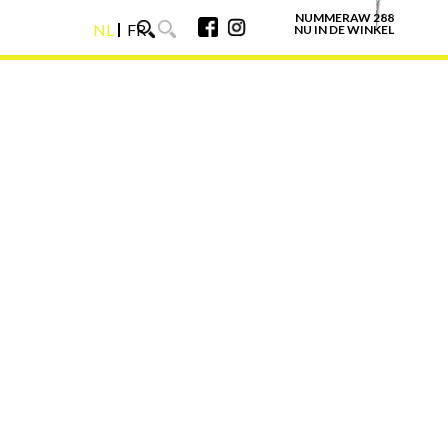
NUMMERAW 288
NL
FR
NU IN DE WINKEL
NL
FR