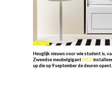
©
IKEA
Heuglijk nieuws voor wie student is, v
Zweedse meubelgigant
IKEA
installee
up die op 9 september de deuren opent