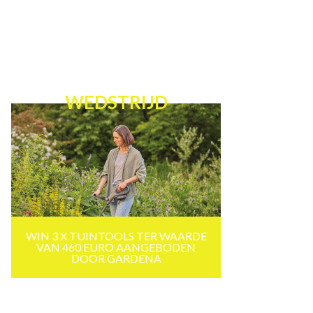
WEDSTRIJD
WIN 3 X TUINTOOLS TER WAARDE
VAN 460 EURO AANGEBODEN
DOOR GARDENA