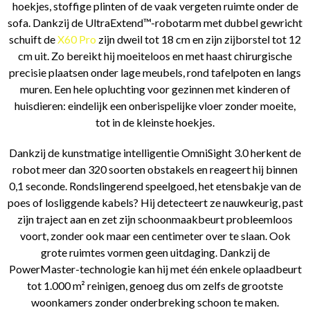
hoekjes, stoffige plinten of de vaak vergeten ruimte onder de
sofa. Dankzij de UltraExtend™-robotarm met dubbel gewricht
schuift de
X60 Pro
zijn dweil tot 18 cm en zijn zijborstel tot 12
cm uit. Zo bereikt hij moeiteloos en met haast chirurgische
precisie plaatsen onder lage meubels, rond tafelpoten en langs
muren. Een hele opluchting voor gezinnen met kinderen of
huisdieren: eindelijk een onberispelijke vloer zonder moeite,
tot in de kleinste hoekjes.
Dankzij de kunstmatige intelligentie OmniSight 3.0 herkent de
robot meer dan 320 soorten obstakels en reageert hij binnen
0,1 seconde. Rondslingerend speelgoed, het etensbakje van de
poes of losliggende kabels? Hij detecteert ze nauwkeurig, past
zijn traject aan en zet zijn schoonmaakbeurt probleemloos
voort, zonder ook maar een centimeter over te slaan. Ook
grote ruimtes vormen geen uitdaging. Dankzij de
PowerMaster-technologie kan hij met één enkele oplaadbeurt
tot 1.000 m² reinigen, genoeg dus om zelfs de grootste
woonkamers zonder onderbreking schoon te maken.