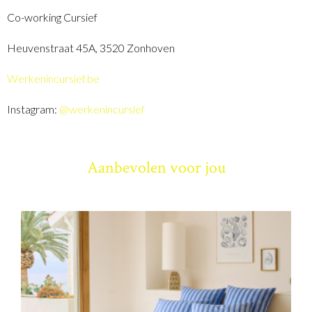
Co-working Cursief
Heuvenstraat 45A, 3520 Zonhoven
Werkenincursief.be
Instagram:
@werkenincursief
Aanbevolen voor jou