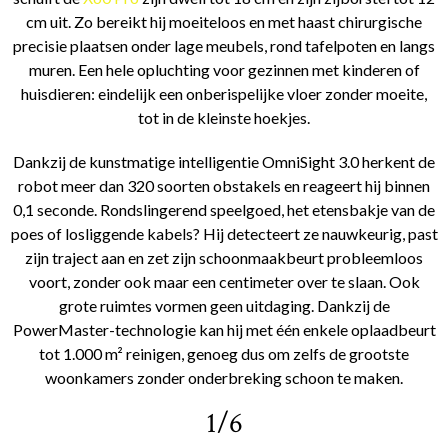
cm uit. Zo bereikt hij moeiteloos en met haast chirurgische
precisie plaatsen onder lage meubels, rond tafelpoten en langs
muren. Een hele opluchting voor gezinnen met kinderen of
huisdieren: eindelijk een onberispelijke vloer zonder moeite,
tot in de kleinste hoekjes.
Dankzij de kunstmatige intelligentie OmniSight 3.0 herkent de
robot meer dan 320 soorten obstakels en reageert hij binnen
0,1 seconde. Rondslingerend speelgoed, het etensbakje van de
poes of losliggende kabels? Hij detecteert ze nauwkeurig, past
zijn traject aan en zet zijn schoonmaakbeurt probleemloos
voort, zonder ook maar een centimeter over te slaan. Ook
grote ruimtes vormen geen uitdaging. Dankzij de
PowerMaster-technologie kan hij met één enkele oplaadbeurt
tot 1.000 m² reinigen, genoeg dus om zelfs de grootste
woonkamers zonder onderbreking schoon te maken.
1/6