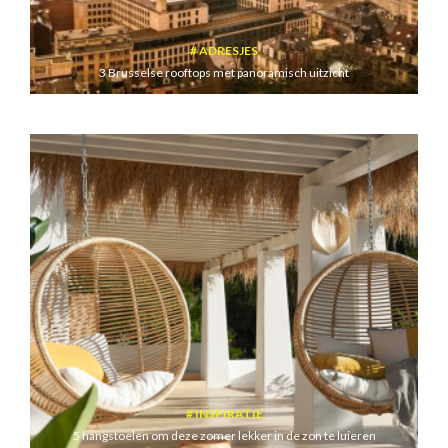
ADRESJES
3 Brusselse rooftops met panoramisch uitzicht
INSPIRATIE
5 hangstoelen om deze zomer lekker in de zon te luieren