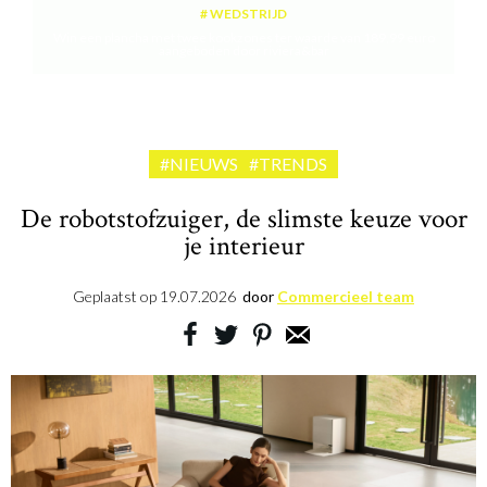
WEDSTRIJD
Win een plancha met twee kookzones ter waarde van 189,99 euro
aangeboden door riviera&bar
#NIEUWS
#TRENDS
De robotstofzuiger, de slimste keuze voor
je interieur
Geplaatst op
19.07.2026
door
Commercieel team