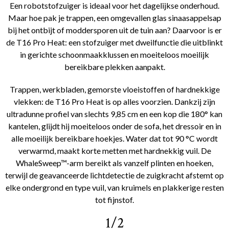
Een robotstofzuiger is ideaal voor het dagelijkse onderhoud.
Maar hoe pak je trappen, een omgevallen glas sinaasappelsap
bij het ontbijt of moddersporen uit de tuin aan? Daarvoor is er
de T16 Pro Heat: een stofzuiger met dweilfunctie die uitblinkt
in gerichte schoonmaakklussen en moeiteloos moeilijk
bereikbare plekken aanpakt.
Trappen, werkbladen, gemorste vloeistoffen of hardnekkige
vlekken: de T16 Pro Heat is op alles voorzien. Dankzij zijn
ultradunne profiel van slechts 9,85 cm en een kop die 180° kan
kantelen, glijdt hij moeiteloos onder de sofa, het dressoir en in
alle moeilijk bereikbare hoekjes. Water dat tot 90 °C wordt
verwarmd, maakt korte metten met hardnekkig vuil. De
WhaleSweep™-arm bereikt als vanzelf plinten en hoeken,
terwijl de geavanceerde lichtdetectie de zuigkracht afstemt op
elke ondergrond en type vuil, van kruimels en plakkerige resten
tot fijnstof.
1/2