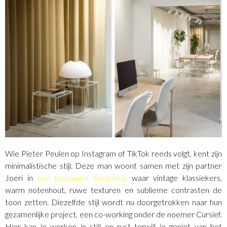
Wie Pieter Peulen op Instagram of TikTok reeds volgt, kent zijn
minimalistische stijl. Deze man woont samen met zijn partner
Joeri in
een betonnen designhuis
waar vintage klassiekers,
warm notenhout, ruwe texturen en sublieme contrasten de
toon zetten. Diezelfde stijl wordt nu doorgetrokken naar hun
gezamenlijke project, een co-working onder de noemer Cursief.
Hier kan je werken in stijl en rust terwijl je geniet van het