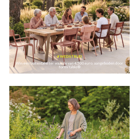
WEDSTRIJD
Win een buitentafel ter waarde van 4.500 euro, aangeboden door
formi’table®