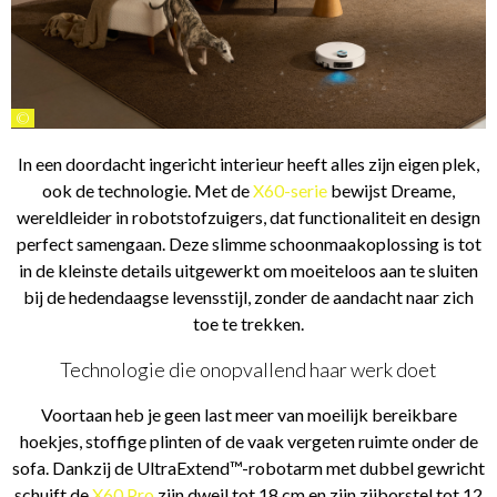
©
In een doordacht ingericht interieur heeft alles zijn eigen plek,
ook de technologie. Met de
X60-serie
bewijst Dreame,
wereldleider in robotstofzuigers, dat functionaliteit en design
perfect samengaan. Deze slimme schoonmaakoplossing is tot
in de kleinste details uitgewerkt om moeiteloos aan te sluiten
bij de hedendaagse levensstijl, zonder de aandacht naar zich
toe te trekken.
Technologie die onopvallend haar werk doet
Voortaan heb je geen last meer van moeilijk bereikbare
hoekjes, stoffige plinten of de vaak vergeten ruimte onder de
sofa. Dankzij de UltraExtend™-robotarm met dubbel gewricht
schuift de
X60 Pro
zijn dweil tot 18 cm en zijn zijborstel tot 12