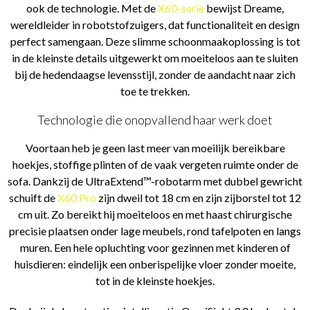
ook de technologie. Met de
X60-serie
bewijst Dreame,
wereldleider in robotstofzuigers, dat functionaliteit en design
perfect samengaan. Deze slimme schoonmaakoplossing is tot
in de kleinste details uitgewerkt om moeiteloos aan te sluiten
bij de hedendaagse levensstijl, zonder de aandacht naar zich
toe te trekken.
Technologie die onopvallend haar werk doet
Voortaan heb je geen last meer van moeilijk bereikbare
hoekjes, stoffige plinten of de vaak vergeten ruimte onder de
sofa. Dankzij de UltraExtend™-robotarm met dubbel gewricht
schuift de
X60 Pro
zijn dweil tot 18 cm en zijn zijborstel tot 12
cm uit. Zo bereikt hij moeiteloos en met haast chirurgische
precisie plaatsen onder lage meubels, rond tafelpoten en langs
muren. Een hele opluchting voor gezinnen met kinderen of
huisdieren: eindelijk een onberispelijke vloer zonder moeite,
tot in de kleinste hoekjes.