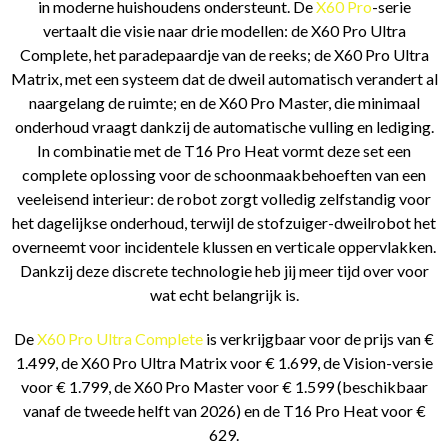
in moderne huishoudens ondersteunt. De
X60 Pro
-serie
vertaalt die visie naar drie modellen: de X60 Pro Ultra
Complete, het paradepaardje van de reeks; de X60 Pro Ultra
Matrix, met een systeem dat de dweil automatisch verandert al
naargelang de ruimte; en de X60 Pro Master, die minimaal
onderhoud vraagt dankzij de automatische vulling en lediging.
In combinatie met de T16 Pro Heat vormt deze set een
complete oplossing voor de schoonmaakbehoeften van een
veeleisend interieur: de robot zorgt volledig zelfstandig voor
het dagelijkse onderhoud, terwijl de stofzuiger-dweilrobot het
overneemt voor incidentele klussen en verticale oppervlakken.
Dankzij deze discrete technologie heb jij meer tijd over voor
wat echt belangrijk is.
De
X60 Pro Ultra Complete
is verkrijgbaar voor de prijs van €
1.499, de X60 Pro Ultra Matrix voor € 1.699, de Vision-versie
voor € 1.799, de X60 Pro Master voor € 1.599 (beschikbaar
vanaf de tweede helft van 2026) en de T16 Pro Heat voor €
629.