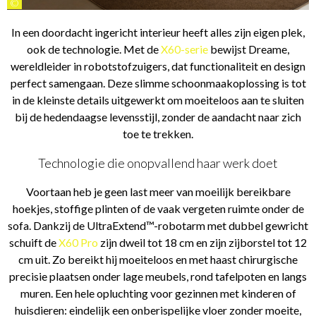
©
In een doordacht ingericht interieur heeft alles zijn eigen plek,
ook de technologie. Met de
X60-serie
bewijst Dreame,
wereldleider in robotstofzuigers, dat functionaliteit en design
perfect samengaan. Deze slimme schoonmaakoplossing is tot
in de kleinste details uitgewerkt om moeiteloos aan te sluiten
bij de hedendaagse levensstijl, zonder de aandacht naar zich
toe te trekken.
Technologie die onopvallend haar werk doet
Voortaan heb je geen last meer van moeilijk bereikbare
hoekjes, stoffige plinten of de vaak vergeten ruimte onder de
sofa. Dankzij de UltraExtend™-robotarm met dubbel gewricht
schuift de
X60 Pro
zijn dweil tot 18 cm en zijn zijborstel tot 12
cm uit. Zo bereikt hij moeiteloos en met haast chirurgische
precisie plaatsen onder lage meubels, rond tafelpoten en langs
muren. Een hele opluchting voor gezinnen met kinderen of
huisdieren: eindelijk een onberispelijke vloer zonder moeite,