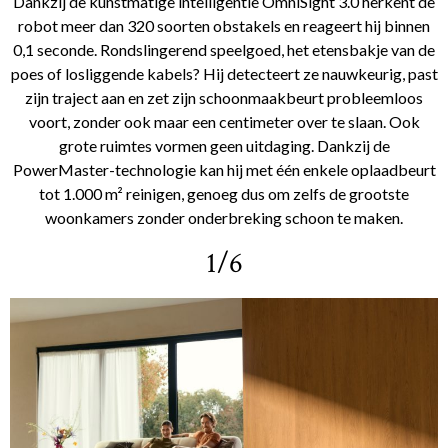
Dankzij de kunstmatige intelligentie OmniSight 3.0 herkent de
robot meer dan 320 soorten obstakels en reageert hij binnen
0,1 seconde. Rondslingerend speelgoed, het etensbakje van de
poes of losliggende kabels? Hij detecteert ze nauwkeurig, past
zijn traject aan en zet zijn schoonmaakbeurt probleemloos
voort, zonder ook maar een centimeter over te slaan. Ook
grote ruimtes vormen geen uitdaging. Dankzij de
PowerMaster-technologie kan hij met één enkele oplaadbeurt
tot 1.000 m² reinigen, genoeg dus om zelfs de grootste
woonkamers zonder onderbreking schoon te maken.
1/6