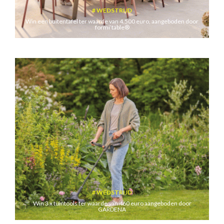
WEDSTRIJD
Win een buitentafel ter waarde van 4.500 euro, aangeboden door
formi’table®
WEDSTRIJD
Win 3 x tuintools ter waarde van 460 euro aangeboden door
GARDENA