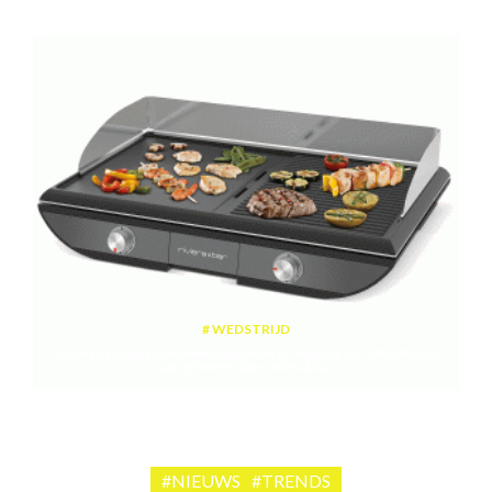
WEDSTRIJD
Win een plancha met twee kookzones ter waarde van 189,99 euro
aangeboden door riviera&bar
#NIEUWS
#TRENDS