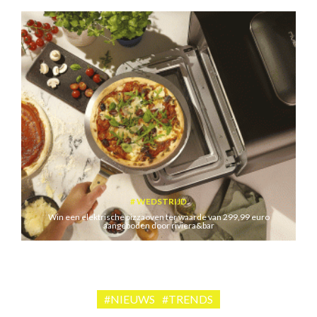
WEDSTRIJD
Win een elektrische pizzaoven ter waarde van 299,99 euro
aangeboden door riviera&bar
#NIEUWS
#TRENDS