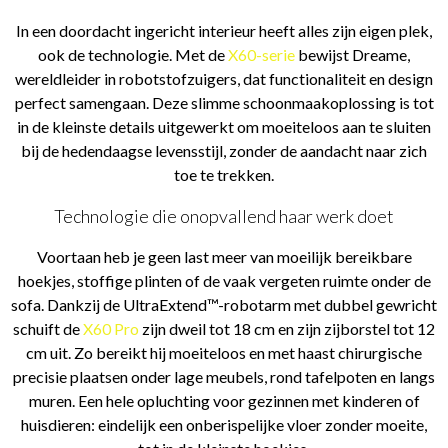
In een doordacht ingericht interieur heeft alles zijn eigen plek,
ook de technologie. Met de
X60-serie
bewijst Dreame,
wereldleider in robotstofzuigers, dat functionaliteit en design
perfect samengaan. Deze slimme schoonmaakoplossing is tot
in de kleinste details uitgewerkt om moeiteloos aan te sluiten
bij de hedendaagse levensstijl, zonder de aandacht naar zich
toe te trekken.
Technologie die onopvallend haar werk doet
Voortaan heb je geen last meer van moeilijk bereikbare
hoekjes, stoffige plinten of de vaak vergeten ruimte onder de
sofa. Dankzij de UltraExtend™-robotarm met dubbel gewricht
schuift de
X60 Pro
zijn dweil tot 18 cm en zijn zijborstel tot 12
cm uit. Zo bereikt hij moeiteloos en met haast chirurgische
precisie plaatsen onder lage meubels, rond tafelpoten en langs
muren. Een hele opluchting voor gezinnen met kinderen of
huisdieren: eindelijk een onberispelijke vloer zonder moeite,