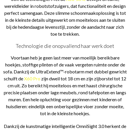
wereldleider in robotstofzuigers, dat functionaliteit en design
perfect samengaan. Deze slimme schoonmaakoplossing is tot
in de kleinste details uitgewerkt om moeiteloos aan te sluiten
bij de hedendaagse levensstijl, zonder de aandacht naar zich
toe te trekken.
Technologie die onopvallend haar werk doet
Voortaan heb je geen last meer van moeilijk bereikbare
hoekjes, stoffige plinten of de vaak vergeten ruimte onder de
sofa. Dankzij de UltraExtend™-robotarm met dubbel gewricht
schuift de
X60 Pro
zijn dweil tot 18 cm en zijn zijborstel tot 12
cm uit. Zo bereikt hij moeiteloos en met haast chirurgische
precisie plaatsen onder lage meubels, rond tafelpoten en langs
muren. Een hele opluchting voor gezinnen met kinderen of
huisdieren: eindelijk een onberispelijke vloer zonder moeite,
tot in de kleinste hoekjes.
Dankzij de kunstmatige intelligentie OmniSight 3.0 herkent de