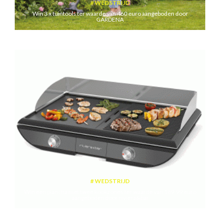
WEDSTRIJD
Win 3 x tuintools ter waarde van 460 euro aangeboden door
GARDENA
WEDSTRIJD
Win een plancha met twee kookzones ter waarde van 189,99 euro
aangeboden door riviera&bar