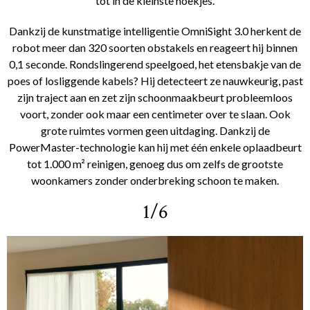
tot in de kleinste hoekjes.
Dankzij de kunstmatige intelligentie OmniSight 3.0 herkent de
robot meer dan 320 soorten obstakels en reageert hij binnen
0,1 seconde. Rondslingerend speelgoed, het etensbakje van de
poes of losliggende kabels? Hij detecteert ze nauwkeurig, past
zijn traject aan en zet zijn schoonmaakbeurt probleemloos
voort, zonder ook maar een centimeter over te slaan. Ook
grote ruimtes vormen geen uitdaging. Dankzij de
PowerMaster-technologie kan hij met één enkele oplaadbeurt
tot 1.000 m² reinigen, genoeg dus om zelfs de grootste
woonkamers zonder onderbreking schoon te maken.
1/6