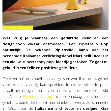
©
Martinelli Luce
Wat krijg je wanneer een gedurfde kleur en een
designicoon elkaar ontmoeten? Een Pipistrello Pop
natuurlijk! De bekende Pipistrello- lamp van het
beroemde Italiaanse verlichtingslabel Martinelli Luce is in
een nieuw, supertrendy pop- kleedje gestoken. Ze gaat nu
gehuld in een felle en positieve gele kleur.
De vleermuis ontvouwt haar vleugels en wordt vereeuwigd net
voor ze die volledig kan spreiden. In die versteende pose
straalt het designicoon onverminderd waarde, emotie en stijl
uit. Als de
Pipistrello-lamp
tot op vandaag zo actueel en
geliefd is, dan is dat dankzij haar unieke ontwerp. Ze is namelijk
in 1965 door de
Italiaanse architecte en designer Gae