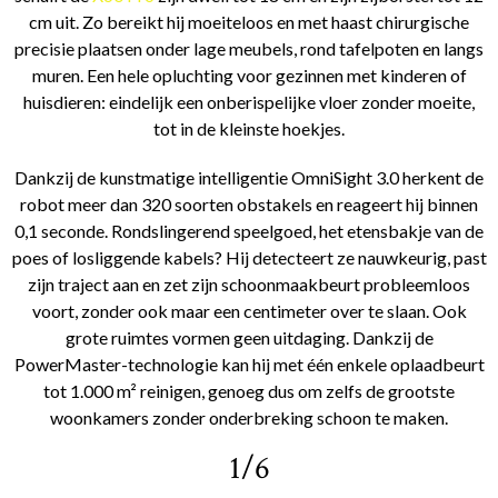
cm uit. Zo bereikt hij moeiteloos en met haast chirurgische
precisie plaatsen onder lage meubels, rond tafelpoten en langs
muren. Een hele opluchting voor gezinnen met kinderen of
huisdieren: eindelijk een onberispelijke vloer zonder moeite,
tot in de kleinste hoekjes.
Dankzij de kunstmatige intelligentie OmniSight 3.0 herkent de
robot meer dan 320 soorten obstakels en reageert hij binnen
0,1 seconde. Rondslingerend speelgoed, het etensbakje van de
poes of losliggende kabels? Hij detecteert ze nauwkeurig, past
zijn traject aan en zet zijn schoonmaakbeurt probleemloos
voort, zonder ook maar een centimeter over te slaan. Ook
grote ruimtes vormen geen uitdaging. Dankzij de
PowerMaster-technologie kan hij met één enkele oplaadbeurt
tot 1.000 m² reinigen, genoeg dus om zelfs de grootste
woonkamers zonder onderbreking schoon te maken.
1/6