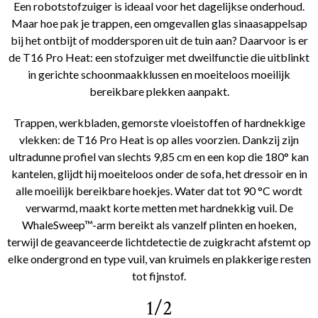
Een robotstofzuiger is ideaal voor het dagelijkse onderhoud.
Maar hoe pak je trappen, een omgevallen glas sinaasappelsap
bij het ontbijt of moddersporen uit de tuin aan? Daarvoor is er
de T16 Pro Heat: een stofzuiger met dweilfunctie die uitblinkt
in gerichte schoonmaakklussen en moeiteloos moeilijk
bereikbare plekken aanpakt.
Trappen, werkbladen, gemorste vloeistoffen of hardnekkige
vlekken: de T16 Pro Heat is op alles voorzien. Dankzij zijn
ultradunne profiel van slechts 9,85 cm en een kop die 180° kan
kantelen, glijdt hij moeiteloos onder de sofa, het dressoir en in
alle moeilijk bereikbare hoekjes. Water dat tot 90 °C wordt
verwarmd, maakt korte metten met hardnekkig vuil. De
WhaleSweep™-arm bereikt als vanzelf plinten en hoeken,
terwijl de geavanceerde lichtdetectie de zuigkracht afstemt op
elke ondergrond en type vuil, van kruimels en plakkerige resten
tot fijnstof.
1/2