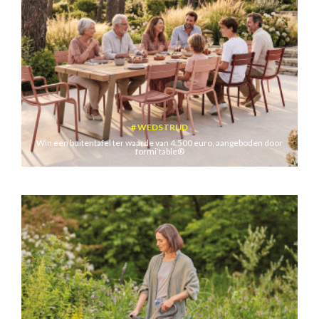
WEDSTRIJD
Win een buitentafel ter waarde van 4.500 euro, aangeboden door
formi’table®