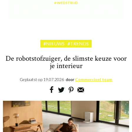
WEDSTRIJD
Win een plancha met twee kookzones ter waarde van 189,99 euro
aangeboden door riviera&bar
#NIEUWS
#TRENDS
De robotstofzuiger, de slimste keuze voor
je interieur
Geplaatst op
19.07.2026
door
Commercieel team