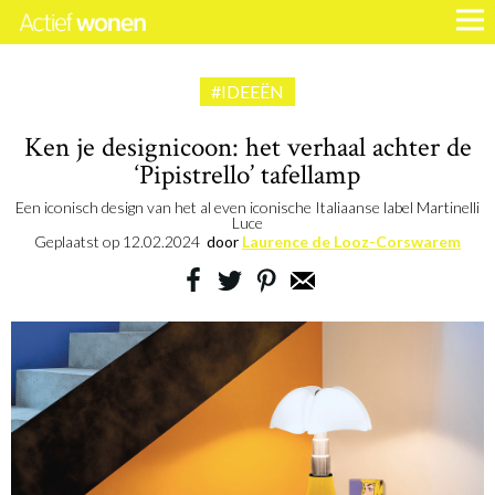
#IDEEËN
Ken je designicoon: het verhaal achter de
‘Pipistrello’ tafellamp
Een iconisch design van het al even iconische Italiaanse label Martinelli
Luce
Geplaatst op
12.02.2024
door
Laurence de Looz-Corswarem