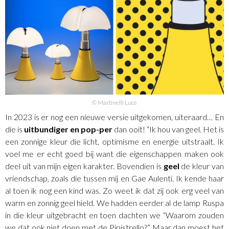
© Martinelli Luce
In 2023 is er nog een nieuwe versie uitgekomen, uiteraard… En
die is
uitbundiger en pop-per
dan ooit! “Ik hou van geel. Het is
een zonnige kleur die licht, optimisme en energie uitstraalt. Ik
voel me er echt goed bij want die eigenschappen maken ook
deel uit van mijn eigen karakter. Bovendien is
geel
de kleur van
vriendschap, zoals die tussen mij en Gae Aulenti. Ik kende haar
al toen ik nog een kind was. Zo weet ik dat zij ook erg veel van
warm en zonnig geel hield. We hadden eerder al de lamp Ruspa
in die kleur uitgebracht en toen dachten we “Waarom zouden
we dat ook niet doen met de Pipistrello?” Maar dan moest het