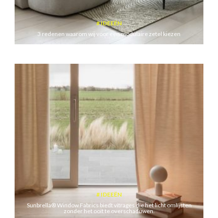
IDEEËN
3 redenen waarom wij voor een modulaire zetel kiezen
IDEEËN
Sunbrella® Window Fabrics biedt vitrages die het licht omlijsten
zonder het ooit te overschaduwen.