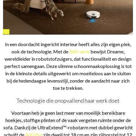
©
In een doordacht ingericht interieur heeft alles zijn eigen plek,
ook de technologie. Met de
X60-serie
bewijst Dreame,
wereldleider in robotstofzuigers, dat functionaliteit en design
perfect samengaan. Deze slimme schoonmaakoplossing is tot
in de kleinste details uitgewerkt om moeiteloos aan te sluiten
bij de hedendaagse levensstijl, zonder de aandacht naar zich
toe te trekken.
Technologie die onopvallend haar werk doet
Voortaan heb je geen last meer van moeilijk bereikbare
hoekjes, stoffige plinten of de vaak vergeten ruimte onder de
sofa. Dankzij de UltraExtend™-robotarm met dubbel gewricht
schuift de
X60 Pro
zijn dweil tot 18 cm en zijn zijborstel tot 12