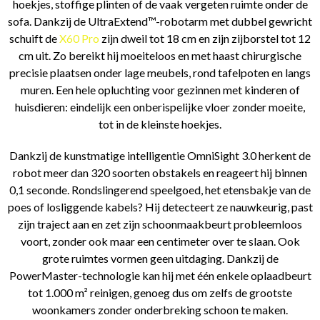
hoekjes, stoffige plinten of de vaak vergeten ruimte onder de
sofa. Dankzij de UltraExtend™-robotarm met dubbel gewricht
schuift de
X60 Pro
zijn dweil tot 18 cm en zijn zijborstel tot 12
cm uit. Zo bereikt hij moeiteloos en met haast chirurgische
precisie plaatsen onder lage meubels, rond tafelpoten en langs
muren. Een hele opluchting voor gezinnen met kinderen of
huisdieren: eindelijk een onberispelijke vloer zonder moeite,
tot in de kleinste hoekjes.
Dankzij de kunstmatige intelligentie OmniSight 3.0 herkent de
robot meer dan 320 soorten obstakels en reageert hij binnen
0,1 seconde. Rondslingerend speelgoed, het etensbakje van de
poes of losliggende kabels? Hij detecteert ze nauwkeurig, past
zijn traject aan en zet zijn schoonmaakbeurt probleemloos
voort, zonder ook maar een centimeter over te slaan. Ook
grote ruimtes vormen geen uitdaging. Dankzij de
PowerMaster-technologie kan hij met één enkele oplaadbeurt
tot 1.000 m² reinigen, genoeg dus om zelfs de grootste
woonkamers zonder onderbreking schoon te maken.