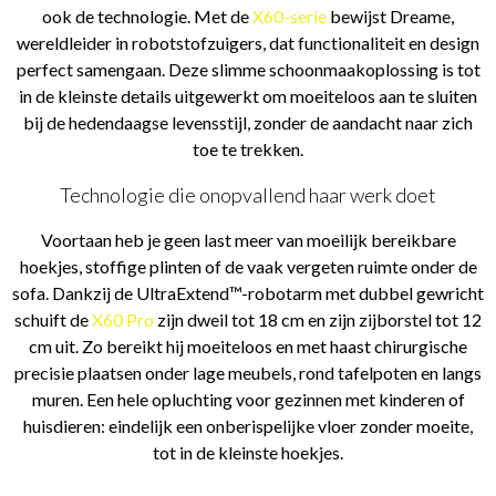
ook de technologie. Met de
X60-serie
bewijst Dreame,
wereldleider in robotstofzuigers, dat functionaliteit en design
perfect samengaan. Deze slimme schoonmaakoplossing is tot
in de kleinste details uitgewerkt om moeiteloos aan te sluiten
bij de hedendaagse levensstijl, zonder de aandacht naar zich
toe te trekken.
Technologie die onopvallend haar werk doet
Voortaan heb je geen last meer van moeilijk bereikbare
hoekjes, stoffige plinten of de vaak vergeten ruimte onder de
sofa. Dankzij de UltraExtend™-robotarm met dubbel gewricht
schuift de
X60 Pro
zijn dweil tot 18 cm en zijn zijborstel tot 12
cm uit. Zo bereikt hij moeiteloos en met haast chirurgische
precisie plaatsen onder lage meubels, rond tafelpoten en langs
muren. Een hele opluchting voor gezinnen met kinderen of
huisdieren: eindelijk een onberispelijke vloer zonder moeite,
tot in de kleinste hoekjes.