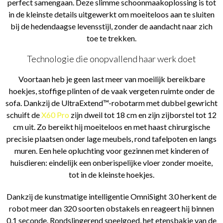
perfect samengaan. Deze slimme schoonmaakoplossing is tot
in de kleinste details uitgewerkt om moeiteloos aan te sluiten
bij de hedendaagse levensstijl, zonder de aandacht naar zich
toe te trekken.
Technologie die onopvallend haar werk doet
Voortaan heb je geen last meer van moeilijk bereikbare
hoekjes, stoffige plinten of de vaak vergeten ruimte onder de
sofa. Dankzij de UltraExtend™-robotarm met dubbel gewricht
schuift de
X60 Pro
zijn dweil tot 18 cm en zijn zijborstel tot 12
cm uit. Zo bereikt hij moeiteloos en met haast chirurgische
precisie plaatsen onder lage meubels, rond tafelpoten en langs
muren. Een hele opluchting voor gezinnen met kinderen of
huisdieren: eindelijk een onberispelijke vloer zonder moeite,
tot in de kleinste hoekjes.
Dankzij de kunstmatige intelligentie OmniSight 3.0 herkent de
robot meer dan 320 soorten obstakels en reageert hij binnen
0,1 seconde. Rondslingerend speelgoed, het etensbakje van de