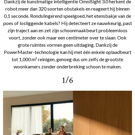
Dankzij de kunstmatige intelligentie OmniSight 3.0 herkent de
robot meer dan 320 soorten obstakels en reageert hij binnen
0,1 seconde. Rondslingerend speelgoed, het etensbakje van de
poes of losliggende kabels? Hij detecteert ze nauwkeurig, past
zijn traject aan en zet zijn schoonmaakbeurt probleemloos
voort, zonder ook maar een centimeter over te slaan. Ook
grote ruimtes vormen geen uitdaging. Dankzij de
PowerMaster-technologie kan hij met één enkele oplaadbeurt
tot 1.000 m² reinigen, genoeg dus om zelfs de grootste
woonkamers zonder onderbreking schoon te maken.
1/6