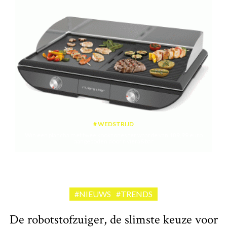
WEDSTRIJD
Win een plancha met twee kookzones ter waarde van 189,99 euro
aangeboden door riviera&bar
#NIEUWS
#TRENDS
De robotstofzuiger, de slimste keuze voor