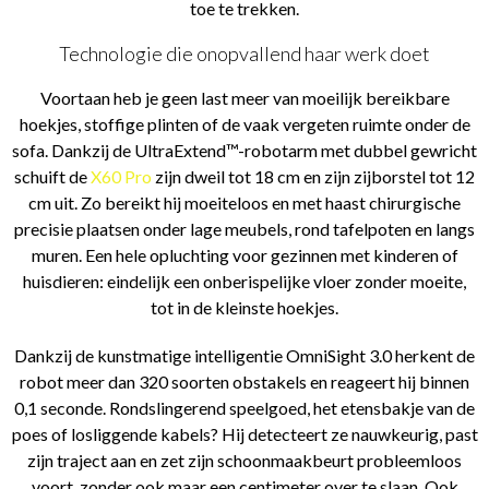
toe te trekken.
Technologie die onopvallend haar werk doet
Voortaan heb je geen last meer van moeilijk bereikbare
hoekjes, stoffige plinten of de vaak vergeten ruimte onder de
sofa. Dankzij de UltraExtend™-robotarm met dubbel gewricht
schuift de
X60 Pro
zijn dweil tot 18 cm en zijn zijborstel tot 12
cm uit. Zo bereikt hij moeiteloos en met haast chirurgische
precisie plaatsen onder lage meubels, rond tafelpoten en langs
muren. Een hele opluchting voor gezinnen met kinderen of
huisdieren: eindelijk een onberispelijke vloer zonder moeite,
tot in de kleinste hoekjes.
Dankzij de kunstmatige intelligentie OmniSight 3.0 herkent de
robot meer dan 320 soorten obstakels en reageert hij binnen
0,1 seconde. Rondslingerend speelgoed, het etensbakje van de
poes of losliggende kabels? Hij detecteert ze nauwkeurig, past
zijn traject aan en zet zijn schoonmaakbeurt probleemloos
voort, zonder ook maar een centimeter over te slaan. Ook