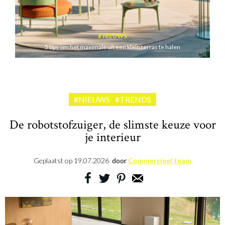
NIEUWS
5 tips om het maximale uit een klein terras te halen
#NIEUWS
#TRENDS
De robotstofzuiger, de slimste keuze voor
je interieur
Geplaatst op
19.07.2026
door
Commercieel team