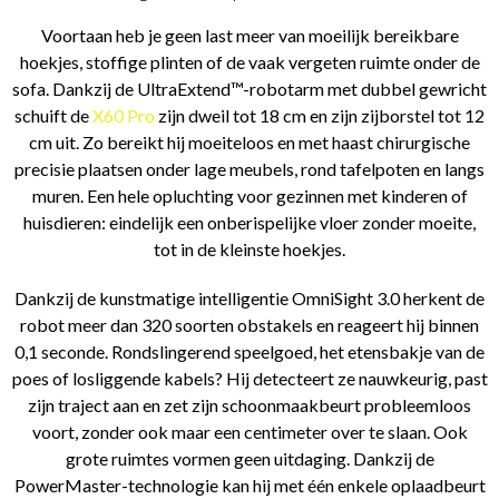
Voortaan heb je geen last meer van moeilijk bereikbare
hoekjes, stoffige plinten of de vaak vergeten ruimte onder de
sofa. Dankzij de UltraExtend™-robotarm met dubbel gewricht
schuift de
X60 Pro
zijn dweil tot 18 cm en zijn zijborstel tot 12
cm uit. Zo bereikt hij moeiteloos en met haast chirurgische
precisie plaatsen onder lage meubels, rond tafelpoten en langs
muren. Een hele opluchting voor gezinnen met kinderen of
huisdieren: eindelijk een onberispelijke vloer zonder moeite,
tot in de kleinste hoekjes.
Dankzij de kunstmatige intelligentie OmniSight 3.0 herkent de
robot meer dan 320 soorten obstakels en reageert hij binnen
0,1 seconde. Rondslingerend speelgoed, het etensbakje van de
poes of losliggende kabels? Hij detecteert ze nauwkeurig, past
zijn traject aan en zet zijn schoonmaakbeurt probleemloos
voort, zonder ook maar een centimeter over te slaan. Ook
grote ruimtes vormen geen uitdaging. Dankzij de
PowerMaster-technologie kan hij met één enkele oplaadbeurt