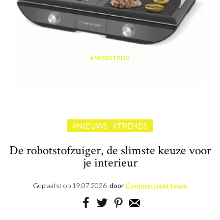
WEDSTRIJD
Win een plancha met twee kookzones ter waarde van 189,99 euro
aangeboden door riviera&bar
#NIEUWS
#TRENDS
De robotstofzuiger, de slimste keuze voor
je interieur
Geplaatst op
19.07.2026
door
Commercieel team