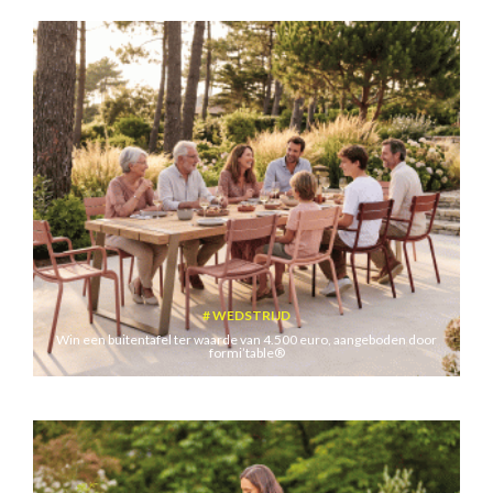
WEDSTRIJD
Win een buitentafel ter waarde van 4.500 euro, aangeboden door
formi’table®