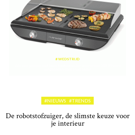
WEDSTRIJD
Win een plancha met twee kookzones ter waarde van 189,99 euro
aangeboden door riviera&bar
#NIEUWS
#TRENDS
De robotstofzuiger, de slimste keuze voor
je interieur