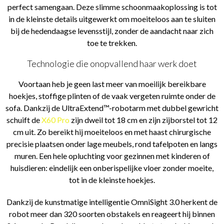
perfect samengaan. Deze slimme schoonmaakoplossing is tot
in de kleinste details uitgewerkt om moeiteloos aan te sluiten
bij de hedendaagse levensstijl, zonder de aandacht naar zich
toe te trekken.
Technologie die onopvallend haar werk doet
Voortaan heb je geen last meer van moeilijk bereikbare
hoekjes, stoffige plinten of de vaak vergeten ruimte onder de
sofa. Dankzij de UltraExtend™-robotarm met dubbel gewricht
schuift de
X60 Pro
zijn dweil tot 18 cm en zijn zijborstel tot 12
cm uit. Zo bereikt hij moeiteloos en met haast chirurgische
precisie plaatsen onder lage meubels, rond tafelpoten en langs
muren. Een hele opluchting voor gezinnen met kinderen of
huisdieren: eindelijk een onberispelijke vloer zonder moeite,
tot in de kleinste hoekjes.
Dankzij de kunstmatige intelligentie OmniSight 3.0 herkent de
robot meer dan 320 soorten obstakels en reageert hij binnen