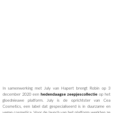
In samenwerking met July van Hapert brengt Robin op 3
december 2020 een
hedendaagse zeepjescollectie
op het
gloednieuwe platform. July is de oprichtster van Cea
Cosmetics, een label dat gespecialiseerd is in duurzame en
vegan cosmetica. Voor de launch van het platform werkten ze