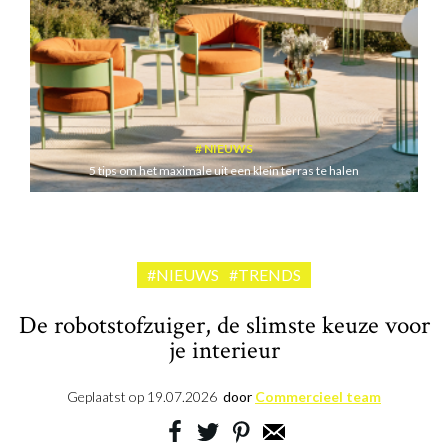
NIEUWS
5 tips om het maximale uit een klein terras te halen
#NIEUWS
#TRENDS
De robotstofzuiger, de slimste keuze voor
je interieur
Geplaatst op
19.07.2026
door
Commercieel team