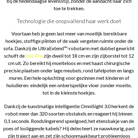
bij de hedendaagse levensstijl, zonder de aandacht naar zich
toe te trekken.
Technologie die onopvallend haar werk doet
Voortaan heb je geen last meer van moeilijk bereikbare
hoekjes, stoffige plinten of de vaak vergeten ruimte onder de
sofa. Dankzij de UltraExtend™-robotarm met dubbel gewricht
schuift de
X60 Pro
zijn dweil tot 18 cm en zijn zijborstel tot 12
cm uit. Zo bereikt hij moeiteloos en met haast chirurgische
precisie plaatsen onder lage meubels, rond tafelpoten en langs
muren. Een hele opluchting voor gezinnen met kinderen of
huisdieren: eindelijk een onberispelijke vloer zonder moeite,
tot in de kleinste hoekjes.
Dankzij de kunstmatige intelligentie OmniSight 3.0 herkent de
robot meer dan 320 soorten obstakels en reageert hij binnen
0,1 seconde. Rondslingerend speelgoed, het etensbakje van de
poes of losliggende kabels? Hij detecteert ze nauwkeurig, past
zijn traject aan en zet zijn schoonmaakbeurt probleemloos