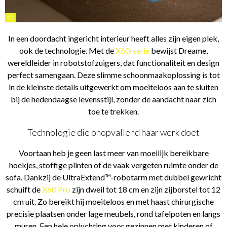
©
In een doordacht ingericht interieur heeft alles zijn eigen plek,
ook de technologie. Met de
X60-serie
bewijst Dreame,
wereldleider in robotstofzuigers, dat functionaliteit en design
perfect samengaan. Deze slimme schoonmaakoplossing is tot
in de kleinste details uitgewerkt om moeiteloos aan te sluiten
bij de hedendaagse levensstijl, zonder de aandacht naar zich
toe te trekken.
Technologie die onopvallend haar werk doet
Voortaan heb je geen last meer van moeilijk bereikbare
hoekjes, stoffige plinten of de vaak vergeten ruimte onder de
sofa. Dankzij de UltraExtend™-robotarm met dubbel gewricht
schuift de
X60 Pro
zijn dweil tot 18 cm en zijn zijborstel tot 12
cm uit. Zo bereikt hij moeiteloos en met haast chirurgische
precisie plaatsen onder lage meubels, rond tafelpoten en langs
muren. Een hele opluchting voor gezinnen met kinderen of