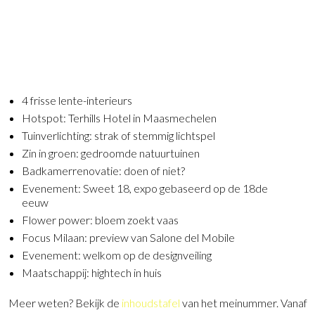
4 frisse lente-interieurs
Hotspot: Terhills Hotel in Maasmechelen
Tuinverlichting: strak of stemmig lichtspel
Zin in groen: gedroomde natuurtuinen
Badkamerrenovatie: doen of niet?
Evenement: Sweet 18, expo gebaseerd op de 18de
eeuw
Flower power: bloem zoekt vaas
Focus Milaan: preview van Salone del Mobile
Evenement: welkom op de designveiling
Maatschappij: hightech in huis
Meer weten? Bekijk de
inhoudstafel
van het meinummer. Vanaf