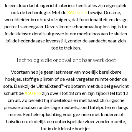
In een doordacht ingericht interieur heeft alles zijn eigen plek,
ook de technologie. Met de
X60-serie
bewijst Dreame,
wereldleider in robotstofzuigers, dat functionaliteit en design
perfect samengaan. Deze slimme schoonmaakoplossing is tot
in de kleinste details uitgewerkt om moeiteloos aan te sluiten
bij de hedendaagse levensstijl, zonder de aandacht naar zich
toe te trekken.
Technologie die onopvallend haar werk doet
Voortaan heb je geen last meer van moeilijk bereikbare
hoekjes, stoffige plinten of de vaak vergeten ruimte onder de
sofa. Dankzij de UltraExtend™-robotarm met dubbel gewricht
schuift de
X60 Pro
zijn dweil tot 18 cm en zijn zijborstel tot 12
cm uit. Zo bereikt hij moeiteloos en met haast chirurgische
precisie plaatsen onder lage meubels, rond tafelpoten en langs
muren. Een hele opluchting voor gezinnen met kinderen of
huisdieren: eindelijk een onberispelijke vloer zonder moeite,
tot in de kleinste hoekjes.