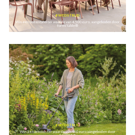
WEDSTRIJD
Win een buitentafel ter waarde van 4.500 euro, aangeboden door
formi’table®
WEDSTRIJD
Win 3 x tuintools ter waarde van 460 euro aangeboden door