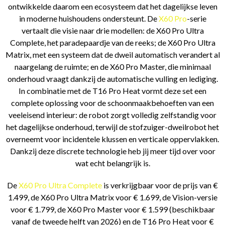
ontwikkelde daarom een ecosysteem dat het dagelijkse leven
in moderne huishoudens ondersteunt. De
X60 Pro
-serie
vertaalt die visie naar drie modellen: de X60 Pro Ultra
Complete, het paradepaardje van de reeks; de X60 Pro Ultra
Matrix, met een systeem dat de dweil automatisch verandert al
naargelang de ruimte; en de X60 Pro Master, die minimaal
onderhoud vraagt dankzij de automatische vulling en lediging.
In combinatie met de T16 Pro Heat vormt deze set een
complete oplossing voor de schoonmaakbehoeften van een
veeleisend interieur: de robot zorgt volledig zelfstandig voor
het dagelijkse onderhoud, terwijl de stofzuiger-dweilrobot het
overneemt voor incidentele klussen en verticale oppervlakken.
Dankzij deze discrete technologie heb jij meer tijd over voor
wat echt belangrijk is.
De
X60 Pro Ultra Complete
is verkrijgbaar voor de prijs van €
1.499, de X60 Pro Ultra Matrix voor € 1.699, de Vision-versie
voor € 1.799, de X60 Pro Master voor € 1.599 (beschikbaar
vanaf de tweede helft van 2026) en de T16 Pro Heat voor €