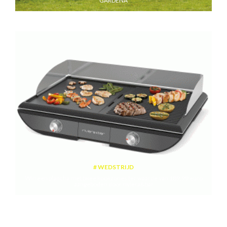
GARDENA
WEDSTRIJD
Win een plancha met twee kookzones ter waarde van 189,99 euro
aangeboden door riviera&bar