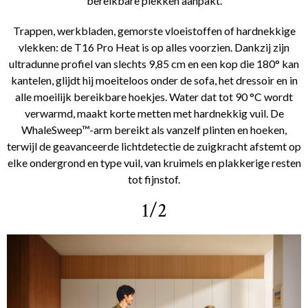
bereikbare plekken aanpakt.
Trappen, werkbladen, gemorste vloeistoffen of hardnekkige
vlekken: de T16 Pro Heat is op alles voorzien. Dankzij zijn
ultradunne profiel van slechts 9,85 cm en een kop die 180° kan
kantelen, glijdt hij moeiteloos onder de sofa, het dressoir en in
alle moeilijk bereikbare hoekjes. Water dat tot 90 °C wordt
verwarmd, maakt korte metten met hardnekkig vuil. De
WhaleSweep™-arm bereikt als vanzelf plinten en hoeken,
terwijl de geavanceerde lichtdetectie de zuigkracht afstemt op
elke ondergrond en type vuil, van kruimels en plakkerige resten
tot fijnstof.
1/2