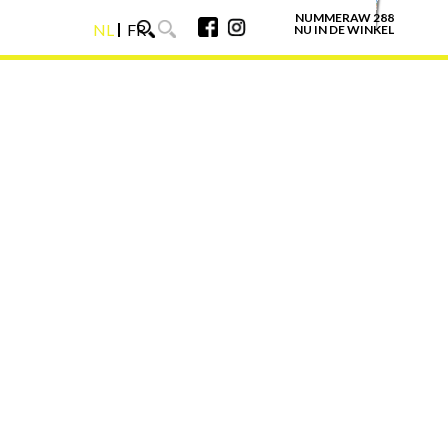
NUMMERAW 288
NL
FR
NU IN DE WINKEL
NL
FR