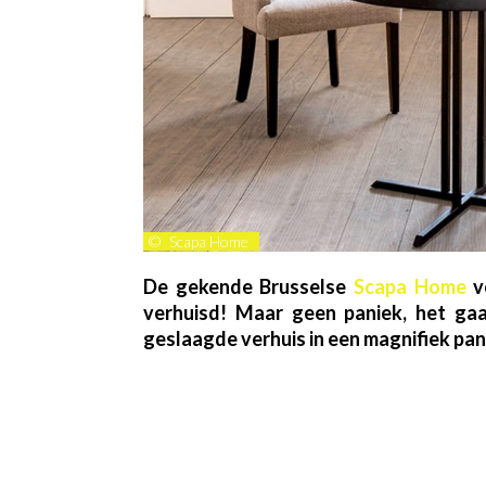
©
Scapa Home
De gekende Brusselse
Scapa Home
ve
verhuisd! Maar geen paniek, het ga
geslaagde verhuis in een magnifiek pa