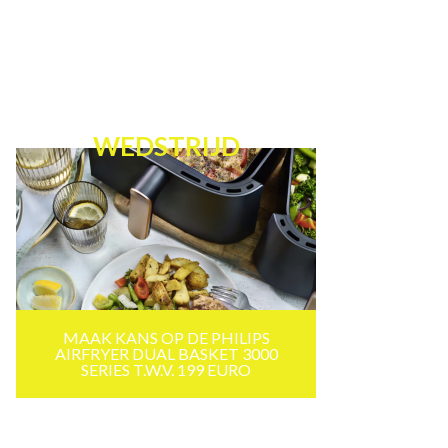
WEDSTRIJD
MAAK KANS OP DE PHILIPS
AIRFRYER DUAL BASKET 3000
SERIES T.W.V. 199 EURO