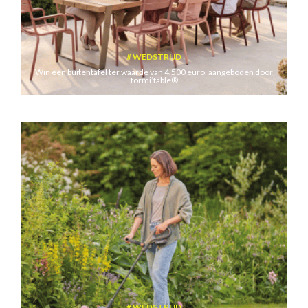
WEDSTRIJD
Win een buitentafel ter waarde van 4.500 euro, aangeboden door
formi’table®
WEDSTRIJD