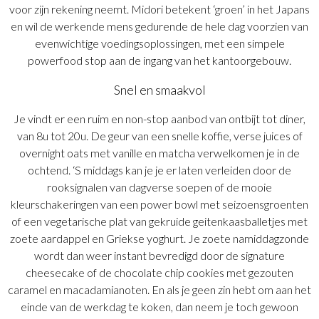
voor zijn rekening neemt. Midori betekent ‘groen’ in het Japans
en wil de werkende mens gedurende de hele dag voorzien van
evenwichtige voedingsoplossingen, met een simpele
powerfood stop aan de ingang van het kantoorgebouw.
Snel en smaakvol
Je vindt er een ruim en non-stop aanbod van ontbijt tot diner,
van 8u tot 20u. De geur van een snelle koffie, verse juices of
overnight oats met vanille en matcha verwelkomen je in de
ochtend. ‘S middags kan je je er laten verleiden door de
rooksignalen van dagverse soepen of de mooie
kleurschakeringen van een power bowl met seizoensgroenten
of een vegetarische plat van gekruide geitenkaasballetjes met
zoete aardappel en Griekse yoghurt. Je zoete namiddagzonde
wordt dan weer instant bevredigd door de signature
cheesecake of de chocolate chip cookies met gezouten
caramel en macadamianoten. En als je geen zin hebt om aan het
einde van de werkdag te koken, dan neem je toch gewoon