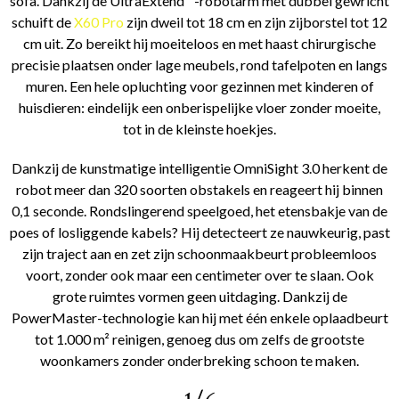
sofa. Dankzij de UltraExtend™-robotarm met dubbel gewricht
schuift de
X60 Pro
zijn dweil tot 18 cm en zijn zijborstel tot 12
cm uit. Zo bereikt hij moeiteloos en met haast chirurgische
precisie plaatsen onder lage meubels, rond tafelpoten en langs
muren. Een hele opluchting voor gezinnen met kinderen of
huisdieren: eindelijk een onberispelijke vloer zonder moeite,
tot in de kleinste hoekjes.
Dankzij de kunstmatige intelligentie OmniSight 3.0 herkent de
robot meer dan 320 soorten obstakels en reageert hij binnen
0,1 seconde. Rondslingerend speelgoed, het etensbakje van de
poes of losliggende kabels? Hij detecteert ze nauwkeurig, past
zijn traject aan en zet zijn schoonmaakbeurt probleemloos
voort, zonder ook maar een centimeter over te slaan. Ook
grote ruimtes vormen geen uitdaging. Dankzij de
PowerMaster-technologie kan hij met één enkele oplaadbeurt
tot 1.000 m² reinigen, genoeg dus om zelfs de grootste
woonkamers zonder onderbreking schoon te maken.