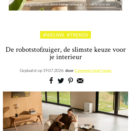
5 hangstoelen om deze zomer lekker in de zon te luieren
#NIEUWS
#TRENDS
De robotstofzuiger, de slimste keuze voor
je interieur
Geplaatst op
19.07.2026
door
Commercieel team