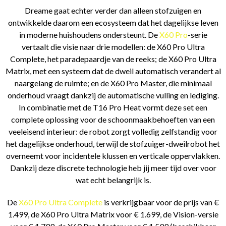
Dreame gaat echter verder dan alleen stofzuigen en
ontwikkelde daarom een ecosysteem dat het dagelijkse leven
in moderne huishoudens ondersteunt. De
X60 Pro
-serie
vertaalt die visie naar drie modellen: de X60 Pro Ultra
Complete, het paradepaardje van de reeks; de X60 Pro Ultra
Matrix, met een systeem dat de dweil automatisch verandert al
naargelang de ruimte; en de X60 Pro Master, die minimaal
onderhoud vraagt dankzij de automatische vulling en lediging.
In combinatie met de T16 Pro Heat vormt deze set een
complete oplossing voor de schoonmaakbehoeften van een
veeleisend interieur: de robot zorgt volledig zelfstandig voor
het dagelijkse onderhoud, terwijl de stofzuiger-dweilrobot het
overneemt voor incidentele klussen en verticale oppervlakken.
Dankzij deze discrete technologie heb jij meer tijd over voor
wat echt belangrijk is.
De
X60 Pro Ultra Complete
is verkrijgbaar voor de prijs van €
1.499, de X60 Pro Ultra Matrix voor € 1.699, de Vision-versie